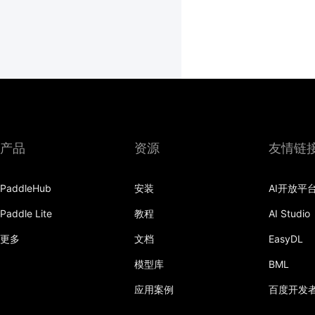
产品
资源
友情链
PaddleHub
安装
AI开放平
Paddle Lite
教程
AI Studio
更多
文档
EasyDL
模型库
BML
应用案例
百度开发