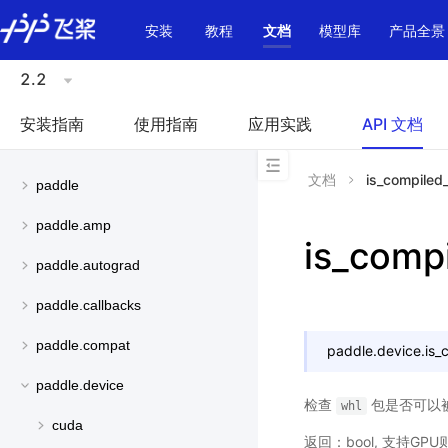
\u200E
安装
教程
文档
模型库
产品全景
2.2
安装指南
使用指南
应用实践
API 文档
文档
is_compiled
paddle
paddle.amp
is_comp
paddle.autograd
paddle.callbacks
paddle.compat
paddle.device.
is_
paddle.device
检查
包是否可以被
whl
cuda
返回：bool, 支持GPU