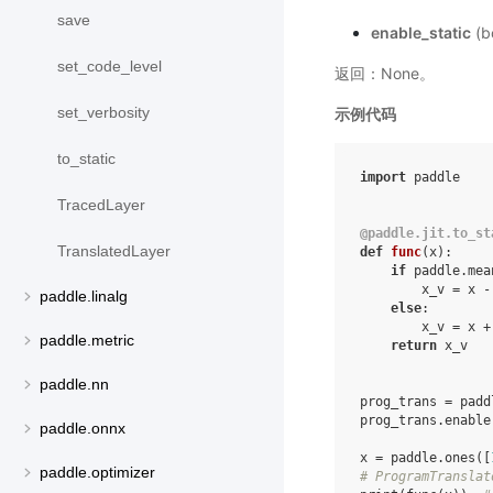
save
enable_static
(b
set_code_level
返回：None。
set_verbosity
示例代码
to_static
import
paddle
TracedLayer
@paddle
.
jit
.
to_st
TranslatedLayer
def
func
(
x
):
if
paddle
.
mea
x_v
=
x
-
paddle.linalg
else
:
x_v
=
x
+
paddle.metric
return
x_v
paddle.nn
prog_trans
=
padd
prog_trans
.
enable
paddle.onnx
x
=
paddle
.
ones
([
paddle.optimizer
# ProgramTran