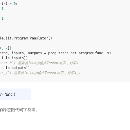
n
(
x
)
>
0
:
1
1
le
.
jit
.
ProgramTranslator
()
1
,
2
])
prog
,
inputs
,
outputs
=
prog_trans
.
get_program
(
func
,
x
)
i
in
inputs
])
_tensor_0'] 需要被feed的输入Tensor名字，对应x
o
in
outputs
])
d_var_4'] 需要被fetch的输出Tensor名字，对应x_v
h_func
)
的静态图代码字符串。