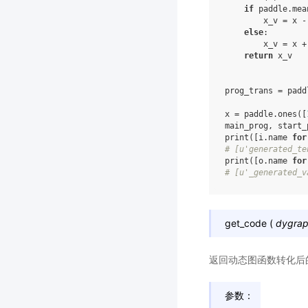
if
paddle
.
mea
x_v
=
x
-
else
:
x_v
=
x
+
return
x_v
prog_trans
=
padd
x
=
paddle
.
ones
([
main_prog
,
start_
print
([
i
.
name
for
# [u'generated
print
([
o
.
name
for
# [u'_generate
get_code
(
dygrap
返回动态图函数转化后
参数：