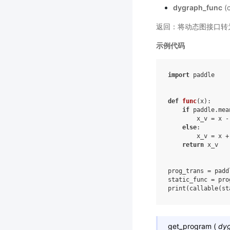
dygraph_func
(
返回：将动态图接口转
示例代码
import
paddle
def
func
(
x
):
if
paddle
.
mea
x_v
=
x
-
else
:
x_v
=
x
+
return
x_v
prog_trans
=
padd
static_func
=
pro
print
(
callable
(
st
get_program
(
dyg