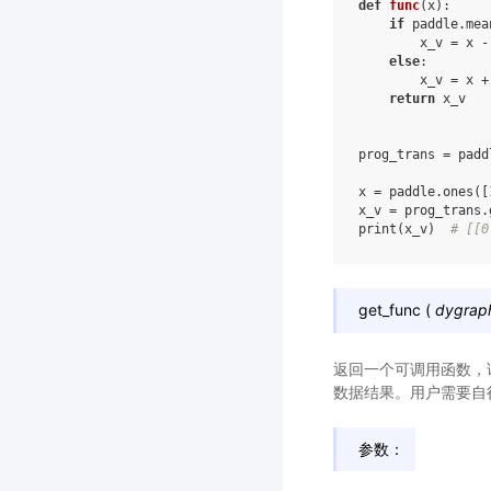
def
func
(
x
):
if
paddle
.
mea
x_v
=
x
-
else
:
x_v
=
x
+
return
x_v
prog_trans
=
padd
x
=
paddle
.
ones
([
x_v
=
prog_trans
.
print
(
x_v
)
# [[0
get_func
(
dygrap
返回一个可调用函数，
数据结果。用户需要自行处理
参数：