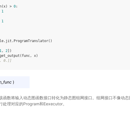
n
(
x
)
>
0
:
1
1
le
.
jit
.
ProgramTranslator
()
1
,
2
])
get_output
(
func
,
x
)
. 0.]]
h_func
)
该函数将输入动态图函数接口转化为静态图组网接口。组网接口不像动态
对应的Program和Eexecutor。