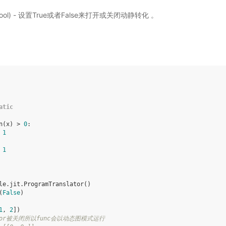
ool) - 设置True或者False来打开或关闭动静转化 。
atic
n
(
x
)
>
0
:
1
1
le
.
jit
.
ProgramTranslator
()
(
False
)
1
,
2
])
slator被关闭所以func会以动态图模式运行