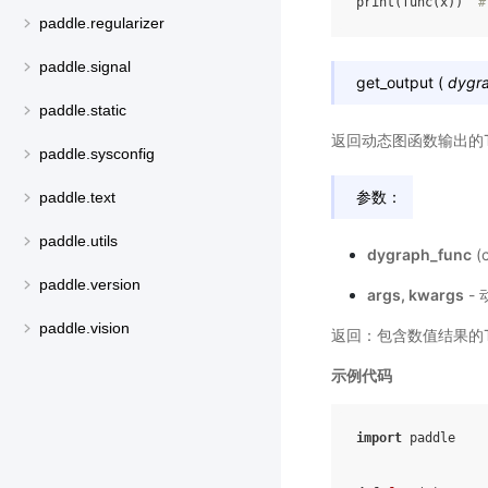
print
(
func
(
x
))
#
paddle.regularizer
paddle.signal
get_output
(
dygr
paddle.static
返回动态图函数输出的
paddle.sysconfig
参数：
paddle.text
paddle.utils
dygraph_func
(
paddle.version
args, kwargs
-
paddle.vision
返回：包含数值结果的T
示例代码
import
paddle