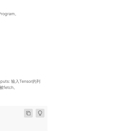
ogram。
inputs: 输入Tensor的列
被fetch。