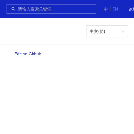
中
|
EN
论
中文(简)
Edit on Github