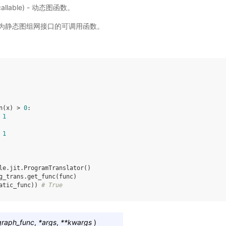
callable) - 动态图函数。
为静态图组网接口的可调用函数。
n
(
x
)
>
0
:
1
1
le
.
jit
.
ProgramTranslator
()
g_trans
.
get_func
(
func
)
atic_func
))
# True
raph_func
,
*
args
,
**
kwargs
)