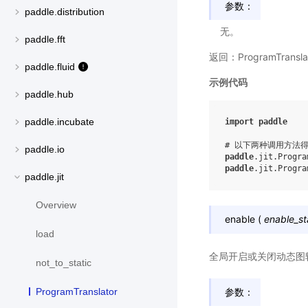
参数：
paddle.distribution
无。
paddle.fft
返回：ProgramTrans
paddle.fluid
示例代码
paddle.hub
paddle.incubate
import
paddle
# 以下两种调用方法
paddle.io
paddle
.
jit
.
Progra
paddle
.
jit
.
Progra
paddle.jit
Overview
enable
(
enable_st
load
全局开启或关闭动态图
not_to_static
参数：
ProgramTranslator