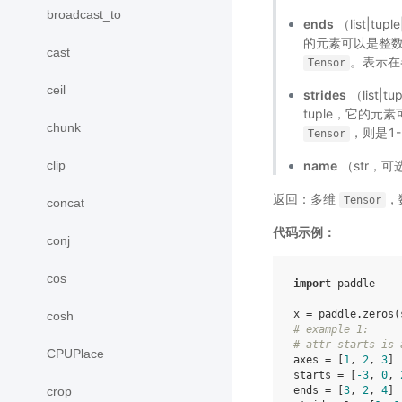
broadcast_to
ends
（list|tu
的元素可以是整数
cast
。表示在
Tensor
ceil
strides
（list|t
tuple，它的元
chunk
，则是1
Tensor
clip
name
（str，可
返回：多维
，
Tensor
concat
代码示例：
conj
cos
import
paddle
x
=
paddle
.
zeros
(
cosh
# example 1:
# attr starts is 
CPUPlace
axes
=
[
1
,
2
,
3
]
starts
=
[
-
3
,
0
,
crop
ends
=
[
3
,
2
,
4
]