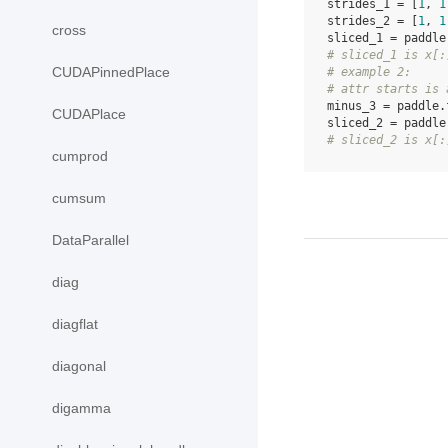
strides_1
=
[
1
,
1
strides_2
=
[
1
,
1
cross
sliced_1
=
paddle
# sliced_1 is x[:
CUDAPinnedPlace
# example 2:
# attr starts is 
minus_3
=
paddle
.
CUDAPlace
sliced_2
=
paddle
# sliced_2 is x[:
cumprod
cumsum
DataParallel
diag
diagflat
diagonal
digamma