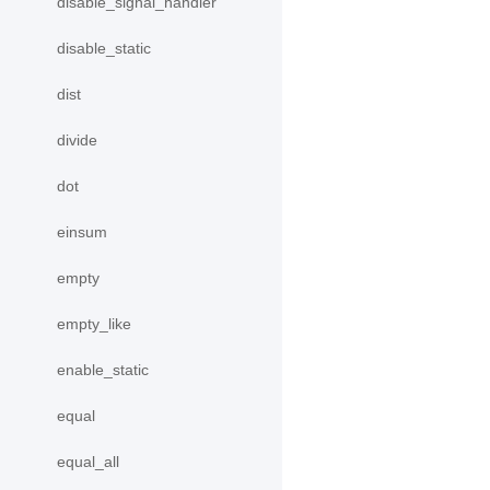
disable_signal_handler
disable_static
dist
divide
dot
einsum
empty
empty_like
enable_static
equal
equal_all