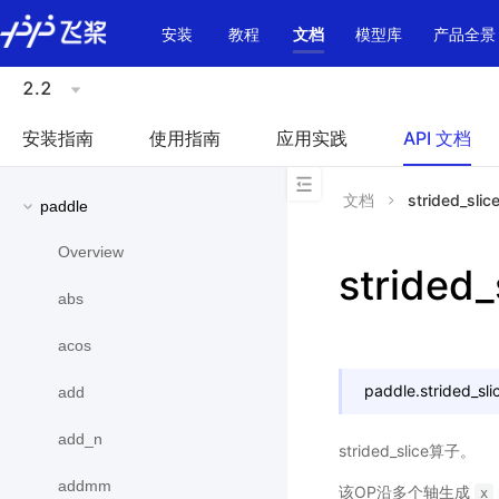
\u200E
安装
教程
文档
模型库
产品全景
2.2
安装指南
使用指南
应用实践
API 文档
文档
strided_slic
paddle
Overview
strided_
abs
acos
paddle.
strided_sli
add
add_n
strided_slice算子。
addmm
该OP沿多个轴生成
x