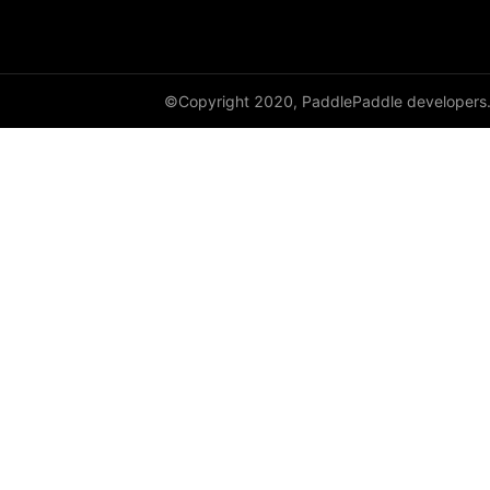
full
full_like
©Copyright 2020, PaddlePaddle developers
gather
gather_nd
get_cuda_rng_state
get_default_dtype
get_flags
grad
greater_equal
greater_than