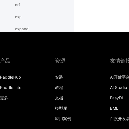
erf
exp
expand
expand_as
expm1
产品
资源
友情链
eye
PaddleHub
安装
AI开放平
flatten
Paddle Lite
教程
AI Studio
flip
更多
文档
EasyDL
floor
模型库
BML
floor_divide
应用案例
百度开发
flops