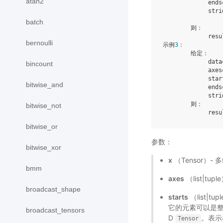
atan2
             ends
             stri
batch
        则：

             resu
bernoulli
示例
3
：

        给定：

             data
bincount
             axes
             star
bitwise_and
             ends
             stri
        则：

bitwise_not
             resu
bitwise_or
参数：
bitwise_xor
x
（Tensor）- 
bmm
axes
（list|tu
broadcast_shape
starts
（list|tu
它的元素可以是整
broadcast_tensors
D
。表示
Tensor