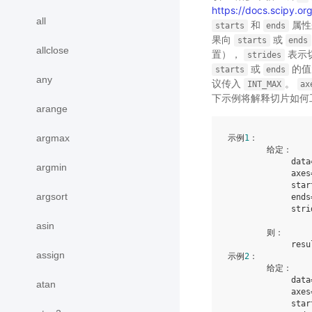
https://docs.scipy.or
all
和
属性
starts
ends
果向
或
starts
ends
allclose
置），
表示
strides
或
的值
starts
ends
any
议传入
。
INT_MAX
ax
下示例将解释切片如何
arange
argmax
示例
1
：

        给定：

             data
argmin
             axes
             star
argsort
             ends
             stri
asin
        则：

             resu
assign
示例
2
：

        给定：

             data
atan
             axes
             star