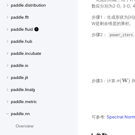
paddle.distribution
数应分别为2-D, 3-
步骤1：生成形状为[H
paddle.fft
W是剩余维度的乘积。
paddle.fluid
步骤2：
power_iters
paddle.hub
paddle.incubate
paddle.io
paddle.jit
W
(
)
步骤3：计算
并
σ
σ
(
W
)
paddle.linalg
paddle.metric
paddle.nn
可参考:
Spectral Norm
Overview