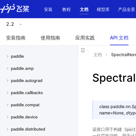
\u200E
安装
教程
文档
模型库
产品全景
2.2
安装指南
使用指南
应用实践
API 文档
文档
SpectralNo
paddle
paddle.amp
Spectra
paddle.autograd
paddle.callbacks
paddle.compat
class
paddle.nn.
S
name
=
None
,
dtyp
paddle.device
该接口用于构建
paddle.distributed
Spect
一化层的功能，用于计算f