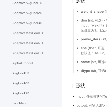
参数
AdaptiveAvgPool1D
weight_shape
(
AdaptiveAvgPool2D
dim
(int, 可
AdaptiveAvgPool3D
input（weig
应设置为1。默认
AdaptiveMaxPool1D
power_iters
(i
AdaptiveMaxPool2D
eps
(float, 可选)
默认值：1e-12
AdaptiveMaxPool3D
name
(str, 可
AlphaDropout
dtype
(str, 可选
AvgPool1D
AvgPool2D
形状
AvgPool3D
input: 任意形状的Te
BatchNorm
output: 和输入形