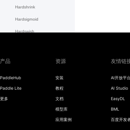
Hardshrink
Hardsigmoid
Hardswish
Hardtanh
HSigmoidLoss
产品
资源
友情链
initializer
PaddleHub
安装
AI开放平
InstanceNorm1D
Paddle Lite
教程
AI Studio
InstanceNorm2D
更多
文档
EasyDL
InstanceNorm3D
模型库
BML
KLDivLoss
应用案例
百度开发
L1Loss