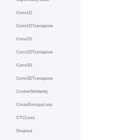
Conv1D
Conv1DTranspose
Conv2D
Conv2DTranspose
Conv3D
Conv3DTranspose
CosineSimilarity
CrossEntropyLoss
CTCLoss
Dropout