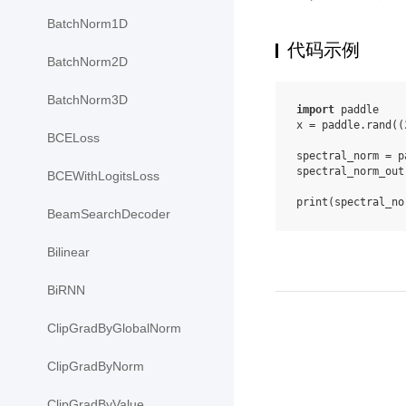
BatchNorm1D
代码示例
BatchNorm2D
BatchNorm3D
import
paddle
x
=
paddle
.
rand
((
BCELoss
spectral_norm
=
p
spectral_norm_out
BCEWithLogitsLoss
print
(
spectral_no
BeamSearchDecoder
Bilinear
BiRNN
ClipGradByGlobalNorm
ClipGradByNorm
ClipGradByValue