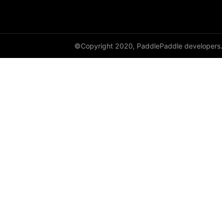
Layer
LayerDict
©Copyright 2020, PaddlePaddle developers
LayerList
LayerNorm
LeakyReLU
Linear
LocalResponseNorm
LogSigmoid
LogSoftmax
LSTM