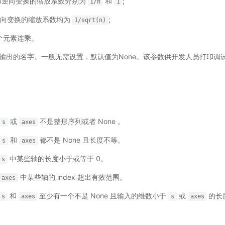
 正向和逆向变换的缩放系数分别为
和
;
1/n
1
正向和逆向变换的缩放系数均为
;
1/sqrt(n)
个元素连乘。
) - 输出的名字。一般无需设置，默认值为None。该参数供开发人员打印
或
不是整形序列或者 None 。
s
axes
和
都不是 None 且长度不等。
s
axes
中某些轴的长度小于或等于 0。
s
中某些轴的 index 超出有效范围。
axes
和
至少有一个不是 None 且输入的维数小于
或
的长
s
axes
s
axes