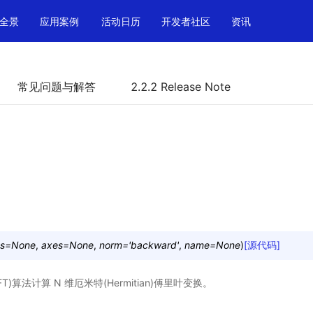
全景
应用案例
活动日历
开发者社区
资讯
常见问题与解答
2.2.2 Release Note
s
=
None
,
axes
=
None
,
norm
=
'backward'
,
name
=
None
)
[源代码]
)算法计算 N 维厄米特(Hermitian)傅里叶变换。