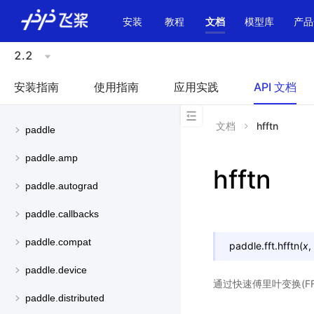
\u200E
安装
教程
文档
模型库
产品
2.2
安装指南
使用指南
应用实践
API 文档
文档
hfftn
paddle
paddle.amp
hfftn
paddle.autograd
paddle.callbacks
paddle.compat
paddle.fft.
hfftn
(
x
,
paddle.device
通过快速傅里叶变换(FFT
paddle.distributed