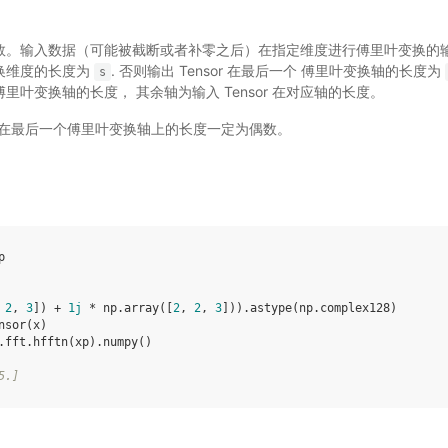
型为实数。输入数据（可能被截断或者补零之后）在指定维度进行傅里叶变换的
叶变换维度的长度为
. 否则输出 Tensor 在最后一个 傅里叶变换轴的长度为
s
一个傅里叶变换轴的长度， 其余轴为输入 Tensor 在对应轴的长度。
出在最后一个傅里叶变换轴上的长度一定为偶数。
p
2
,
3
])
+
1
j
*
np
.
array
([
2
,
2
,
3
]))
.
astype
(
np
.
complex128
)
nsor
(
x
)
.
fft
.
hfftn
(
xp
)
.
numpy
()
5.]