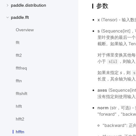
参数
paddle.distribution
paddle.fft
x
(Tensor) -
Overview
s
(Sequence[i
里叶变换的最后一
fft
截断。如果输入 Ten
对于傅里变换其他
fft2
小于
，则输入 
s[i]
fftfreq
如果未指定
s
，则
s
长度，其余轴为输入 T
fftn
axes
(Sequenc
fftshift
没有指定则使用输入
hfft
norm
(str，可选
"forward"，"b
hfft2
"backward
hfftn