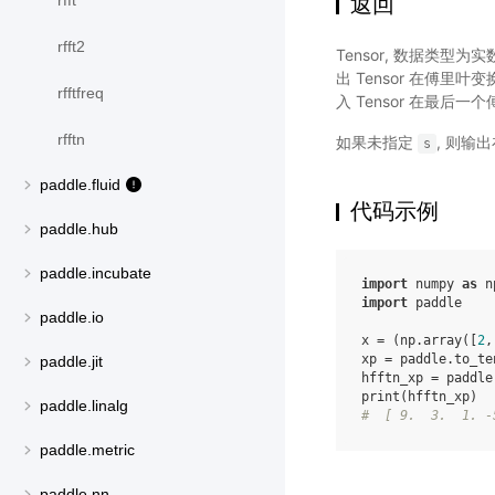
返回
rfft
rfft2
Tensor, 数据类
出 Tensor 在傅里
rfftfreq
入 Tensor 在最后
rfftn
如果未指定
, 则输
s
paddle.fluid
代码示例
paddle.hub
paddle.incubate
import
numpy
as
n
import
paddle
paddle.io
x
=
(
np
.
array
([
2
,
xp
=
paddle
.
to_te
paddle.jit
hfftn_xp
=
paddle
print
(
hfftn_xp
)
paddle.linalg
#  [ 9.  3.  1. -
paddle.metric
paddle.nn