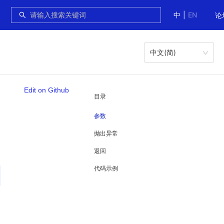
中
|
EN
论
中文(简)
Edit on Github
目录
参数
抛出异常
返回
代码示例