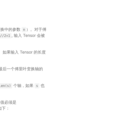
叶变换中的参数
）。对于傅
n
, 输入 Tensor 会被
]//2+1
断。如果输入 Tensor 的长度
 在最后一个傅里叶变换轴的
个轴，如果
也
len(s)
s
 值必须是
为如下：