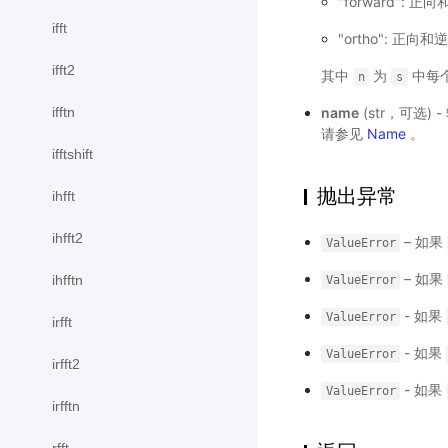
"forward":
ifft
"ortho": 
ifft2
其中
为
中每
n
s
name
(str，可选
ifftn
请参见
Name
。
ifftshift
抛出异常
ihfft
ihfft2
– 如果
ValueError
– 如果
ihfftn
ValueError
- 如果
ValueError
irfft
- 如果
ValueError
irfft2
- 如果
ValueError
irfftn