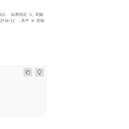
输出。 如果指定
, 则输
s
，其中
是输
2*(m-1)
m