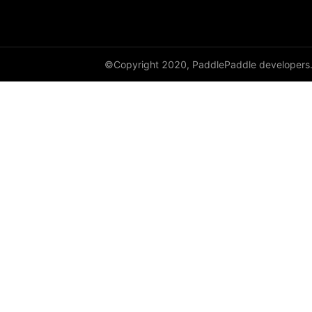
DynamicRNN
edit_distance
©Copyright 2020, PaddlePaddle developers
elementwise_add
elementwise_div
elementwise_floordiv
elementwise_max
elementwise_min
elementwise_mod
elementwise_pow
elementwise_sub