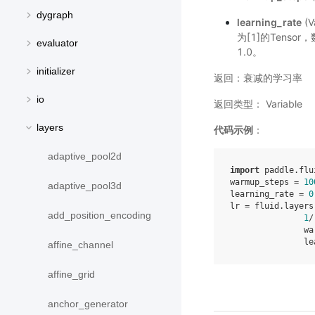
dygraph
learning_rate
(V
为[1]的Tensor
evaluator
1.0。
initializer
返回：衰减的学习率
io
返回类型： Variable
layers
代码示例
：
adaptive_pool2d
import
paddle.flu
warmup_steps
=
10
adaptive_pool3d
learning_rate
=
0
lr
=
fluid
.
layers
add_position_encoding
1
/
wa
le
affine_channel
affine_grid
anchor_generator