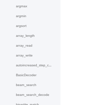
argmax
argmin
argsort
array_length
array_read
array_write
autoincreased_step_counter
BasicDecoder
beam_search
beam_search_decode
bipartite_match