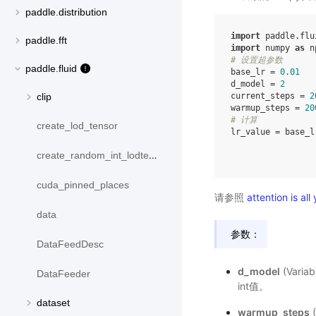
paddle.distribution
import
paddle.flu
paddle.fft
import
numpy
as
n
# 设置超参数
paddle.fluid
base_lr
=
0.01
d_model
=
2
current_steps
=
2
clip
warmup_steps
=
20
# 计算
create_lod_tensor
lr_value
=
base_l
create_random_int_lodtensor
cuda_pinned_places
请参照
attention is al
data
参数：
DataFeedDesc
d_model
(Var
DataFeeder
int值。
dataset
warmup_steps