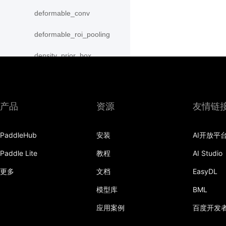
deformable_conv
deformable_roi_pooling
density_prior_box
detection_output
diag
产品
资源
友情链
distribute_fpn_proposals
PaddleHub
安装
AI开放平
double_buffer
Paddle Lite
教程
AI Studio
dropout
更多
文档
EasyDL
dynamic_gru
模型库
BML
dynamic_lstm
应用案例
百度开发
dynamic_lstmp