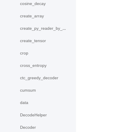
cosine_decay
create_array
create_py_reader_by_data
create_tensor
crop
cross_entropy
ctc_greedy_decoder
cumsum
data
DecodeHelper
Decoder