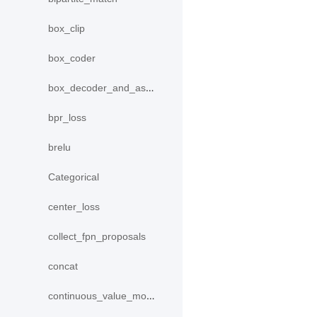
box_clip
box_coder
box_decoder_and_assign
bpr_loss
brelu
Categorical
center_loss
collect_fpn_proposals
concat
continuous_value_model