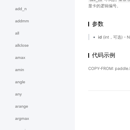
dev_id
NPUPl
显卡的逻辑编号。
add_n
addmm
参数
all
id
(int，可选) -
allclose
代码示例
amax
COPY-FROM: paddle.
amin
angle
any
arange
argmax