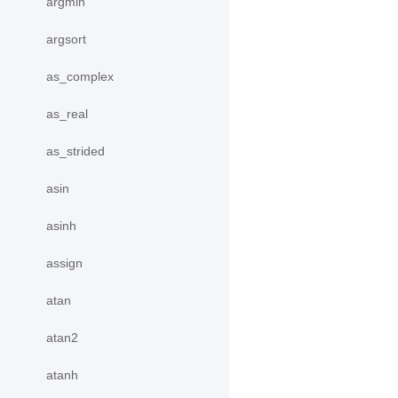
argmin
argsort
as_complex
as_real
as_strided
asin
asinh
assign
atan
atan2
atanh