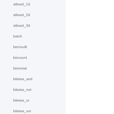
atleast_1d
atleast_2d
atleast_3d
batch
bernoulli
bincount
binomial
bitwise_and
bitwise_not
bitwise_or
bitwise_xor