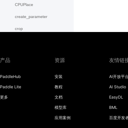
CPUPlace
create_parameter
crop
cross
CUDAPinnedPlace
产品
资源
友情链
CUDAPlace
PaddleHub
安装
AI开放平
cummax
Paddle Lite
教程
AI Studio
cummin
更多
文档
EasyDL
cumprod
模型库
BML
cumsum
应用案例
百度开发
cumulative_trapezoid