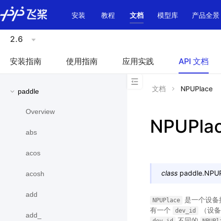
\u200E
安装
教程
文档
模型库
产品全景
2.6
安装指南
使用指南
应用实践
API 文档
文档
NPUPlace
paddle
Overview
NPUPla
abs
acos
class
paddle.
NPUP
acosh
add
是一个设备
NPUPlace
有一个
（设备
dev_id
add_
不同的