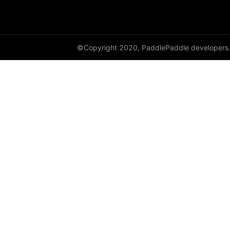
DataParallel
deg2rad
©Copyright 2020, PaddlePaddle developers
diag
diag_embed
diagflat
diagonal
diagonal_scatter
diff
digamma
disable_signal_handler