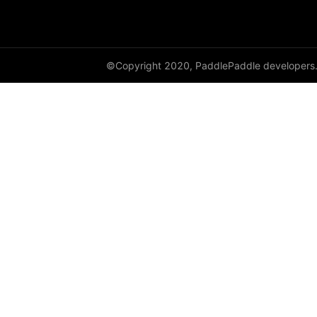
DataParallel
deg2rad
©Copyright 2020, PaddlePaddle developers
diag
diag_embed
diagflat
diagonal
diagonal_scatter
diff
digamma
disable_signal_handler