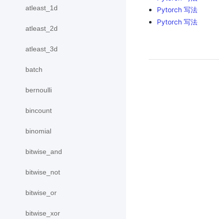
atleast_1d
Pytorch 写法
Pytorch 写法
atleast_2d
atleast_3d
batch
bernoulli
bincount
binomial
bitwise_and
bitwise_not
bitwise_or
bitwise_xor