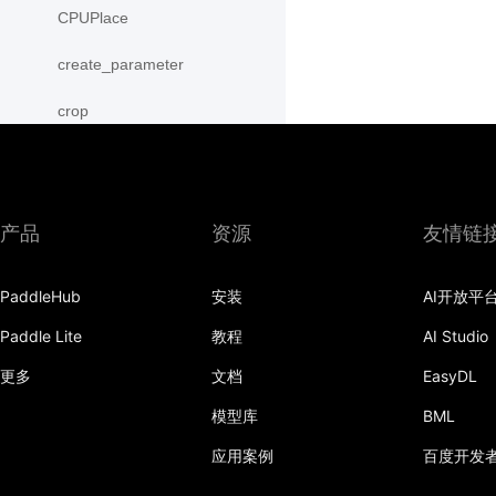
CPUPlace
create_parameter
crop
cross
CUDAPinnedPlace
产品
资源
友情链
CUDAPlace
PaddleHub
安装
AI开放平
cummax
Paddle Lite
教程
AI Studio
cummin
更多
文档
EasyDL
cumprod
模型库
BML
cumsum
应用案例
百度开发
cumulative_trapezoid