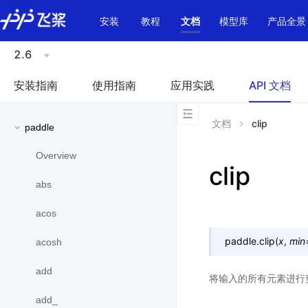
\u200E
安装
教程
文档
模型库
产品全景
2.6
安装指南
使用指南
应用实践
API 文档
文档
clip
paddle
Overview
clip
abs
acos
paddle.
clip
(
x
,
min
acosh
add
将输入的所有元素进行剪
add_