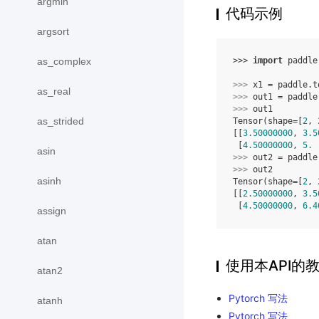
argmin
代码示例
argsort
as_complex
>>> 
import
paddle
>>> 
x1
=
paddle
.
t
as_real
>>> 
out1
=
paddle
>>> 
out1
as_strided
Tensor(shape=[
2
, 
[[
3.50000000
, 
3.5
 [
4.50000000
, 
5.
 
asin
>>> 
out2
=
paddle
>>> 
out2
asinh
Tensor(shape=[
2
, 
[[
2.50000000
, 
3.5
 [
4.50000000
, 
6.4
assign
atan
使用本API的
atan2
Pytorch 写法
atanh
Pytorch 写法