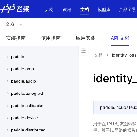
\u200E
安装
教程
文档
模型库
产品全景
2.6
安装指南
使用指南
应用实践
API 文档
文档
identity_loss
paddle
paddle.amp
identity
paddle.audio
paddle.autograd
paddle.callbacks
paddle.incubate.
i
paddle.device
用于在 IPU 动态图
程。算子以网络的损失值作
paddle.distributed