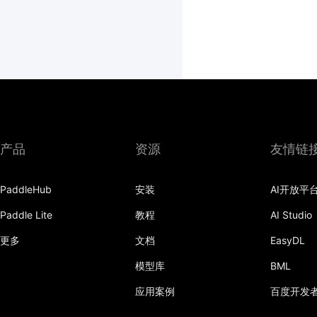
产品
资源
友情链
PaddleHub
安装
AI开放平
Paddle Lite
教程
AI Studio
更多
文档
EasyDL
模型库
BML
应用案例
百度开发