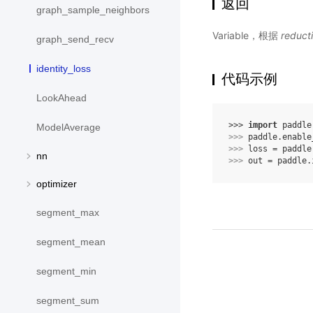
返回
graph_sample_neighbors
Variable，根据
reduct
graph_send_recv
identity_loss
代码示例
LookAhead
>>> 
import
paddle
ModelAverage
>>> 
paddle
.
enable
>>> 
loss
=
paddle
nn
>>> 
out
=
paddle
.
optimizer
segment_max
segment_mean
segment_min
segment_sum