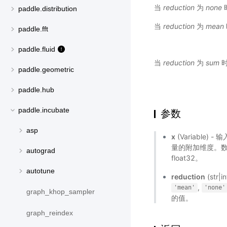
当
reduction
为
none
paddle.distribution
当
reduction
为
mean
paddle.fft
paddle.fluid
当
reduction
为
sum
时
paddle.geometric
paddle.hub
paddle.incubate
参数
asp
x
(Variable)
量的附加维度。数据类型在
autograd
float32。
autotune
reduction
(str
,
'mean'
'none'
graph_khop_sampler
的值。
graph_reindex