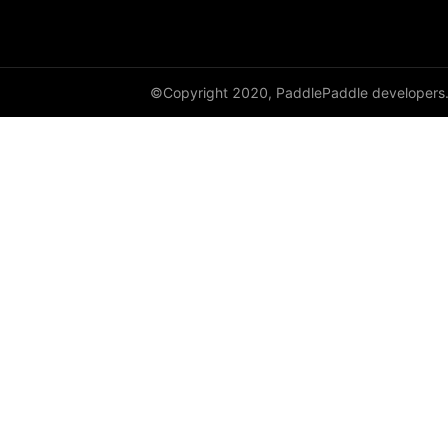
HingeEmbeddingLoss
HSigmoidLoss
©Copyright 2020, PaddlePaddle developers
Identity
initializer
Assign
Bilinear
calculate_gain
Constant
Dirac
KaimingNormal