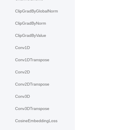
ClipGradByGlobalNorm
ClipGradByNorm
ClipGradByValue
Conv1D
Conv1DTranspose
Conv2D
Conv2DTranspose
Conv3D
Conv3DTranspose
CosineEmbeddingLoss