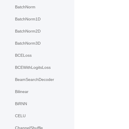
BatchNorm
BatchNorm1D
BatchNorm2D
BatchNorm3D
BCELoss
BCEWithLogitsLoss
BeamSearchDecoder
Bilinear
BiRNN
CELU
ChannelShuffle