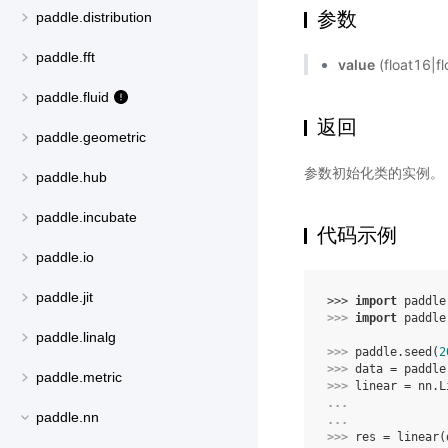
参数
paddle.distribution
paddle.fft
value
(float1
paddle.fluid
返回
paddle.geometric
参数初始化类的实例。
paddle.hub
paddle.incubate
代码示例
paddle.io
paddle.jit
>>> 
import
paddle
>>> 
import
paddle
paddle.linalg
>>> 
paddle
.
seed
(
2
>>> 
data
=
paddle
paddle.metric
>>> 
linear
=
nn
.
L
... 
paddle.nn
... 
>>> 
res
=
linear
(