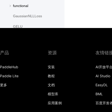
functional
GaussianNLLLoss
GELU
GLU
GroupNorm
产品
资源
友情链
GRU
PaddleHub
安装
AI开放平
GRUCell
Paddle Lite
教程
AI Studio
Hardshrink
更多
文档
EasyDL
Hardsigmoid
模型库
BML
Hardswish
应用案例
百度开发
Hardtanh