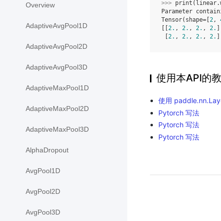
>>> 
print
(
linear
.
Overview
Parameter contain
Tensor(shape=[
2
, 
AdaptiveAvgPool1D
[[
2.
, 
2.
, 
2.
, 
2.
]
 [
2.
, 
2.
, 
2.
, 
2.
]
AdaptiveAvgPool2D
AdaptiveAvgPool3D
使用本API的
AdaptiveMaxPool1D
使用 paddle.nn.L
AdaptiveMaxPool2D
Pytorch 写法
Pytorch 写法
AdaptiveMaxPool3D
Pytorch 写法
AlphaDropout
AvgPool1D
AvgPool2D
AvgPool3D