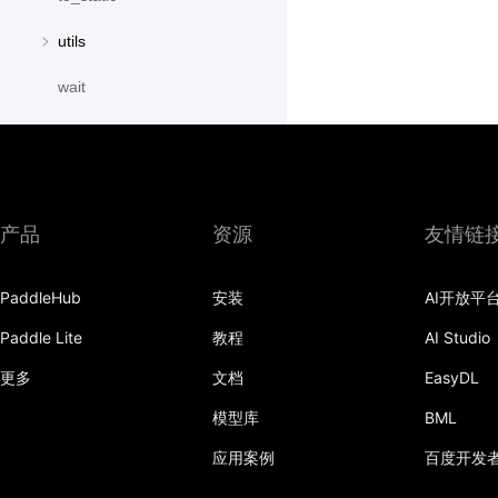
utils
wait
paddle.distribution
paddle.fft
paddle.fluid
产品
资源
友情链
paddle.geometric
PaddleHub
安装
AI开放平
paddle.hub
Paddle Lite
教程
AI Studio
paddle.incubate
更多
文档
EasyDL
paddle.io
模型库
BML
paddle.jit
应用案例
百度开发
paddle.linalg