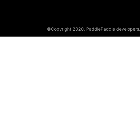
paddle.metric
paddle.nn
©Copyright 2020, PaddlePaddle developers
paddle.onnx
paddle.optimizer
paddle.profiler
paddle.regularizer
paddle.signal
paddle.sparse
paddle.static
paddle.sysconfig
paddle.text