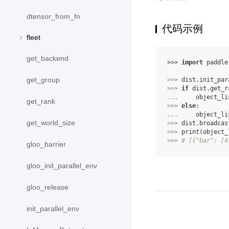
dtensor_from_fn
代码示例
fleet
get_backend
>>> 
import
paddle
get_group
>>> 
dist
.
init_par
>>> 
if
dist
.
get_r
... 
object_li
get_rank
>>> 
else
:
... 
object_li
get_world_size
>>> 
dist
.
broadcas
>>> 
print
(
object_
>>> 
# [{"bar": [4
gloo_barrier
gloo_init_parallel_env
gloo_release
init_parallel_env