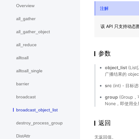
Overview
注解
all_gather
该 API 只支持动
all_gather_object
all_reduce
参数
alltoall
object_list
(Li
alltoall_single
广播结果的 obje
barrier
src
(int) - 
group
(Grou
broadcast
None，即使用
broadcast_object_list
返回
destroy_process_group
DistAttr
无返回值。