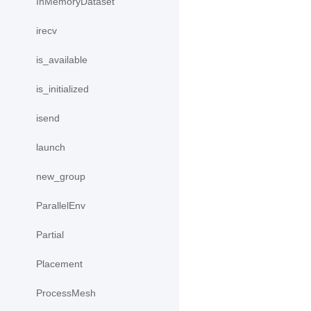
InMemoryDataset
irecv
is_available
is_initialized
isend
launch
new_group
ParallelEnv
Partial
Placement
ProcessMesh