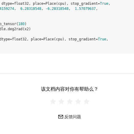
 dtype=float32, place=Place(cpu), stop_gradient=
True
,
4159274
,  
6.28318548
, 
-6.28318548
,  
1.57079637
,
o_tensor
(
180
)
dle
.
deg2rad
(
x2
)
dtype=float32, place=Place(cpu), stop_gradient=
True
,
该文档内容对你有帮助么？
反馈问题