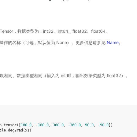
的 Tensor，数据类型为：int32、int64、float32、float64。
) - 操作的名称（可选，默认值为 None）。更多信息请参见
Name
。
度相同、数据类型相同（输入为 int 时，输出数据类型为 float32）。
o_tensor
([
180.0
,
-
180.0
,
360.0
,
-
360.0
,
90.0
,
-
90.0
])
dle
.
deg2rad
(
x1
)