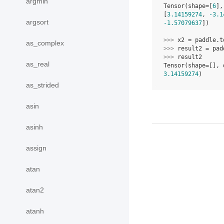
argmin
Tensor(shape=[
6
],
[
3.14159274
, 
-3.1
argsort
-1.57079637
])
>>> 
x2
=
paddle
.
t
as_complex
>>> 
result2
=
pad
>>> 
result2
as_real
Tensor(shape=[], 
3.14159274
)
as_strided
asin
asinh
assign
atan
atan2
atanh