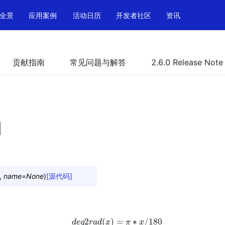
全景
应用案例
活动日历
开发者社区
资讯
贡献指南
常见问题与解答
2.6.0 Release Note
d
,
name
=
None
)
[源代码]
2
(
)
=
∗
/
180
d
e
g
d
e
r
g
a
2
d
r
a
d
x
(
x
)
=
π
π
∗
x
/
x
180