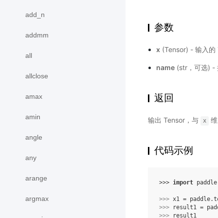
add_n
参数
addmm
x
(Tensor) - 输入
all
name
(str，可选
allclose
返回
amax
amin
输出 Tensor，与
维
x
angle
代码示例
any
arange
>>> 
import
paddle
argmax
>>> 
x1
=
paddle
.
t
>>> 
result1
=
pad
>>> 
result1