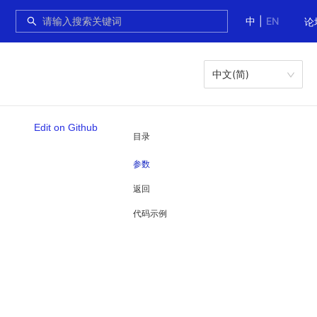
中
|
EN
论
中文(简)
Edit on Github
目录
参数
返回
代码示例