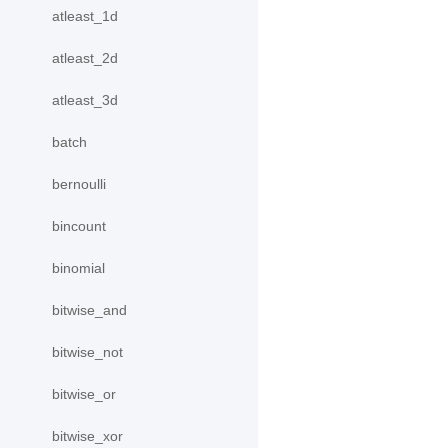
atleast_1d
atleast_2d
atleast_3d
batch
bernoulli
bincount
binomial
bitwise_and
bitwise_not
bitwise_or
bitwise_xor