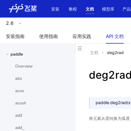
\u200E
安装
教程
文档
模型库
产品
2.6
安装指南
使用指南
应用实践
API 文档
文档
deg2rad
paddle
Overview
deg2ra
abs
acos
paddle.
deg2rad
(
x
acosh
add
将元素从度转换为弧度
add_