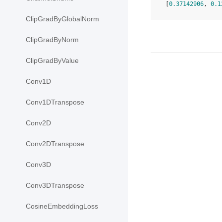
 [
0.37142906
, 
0.1
ClipGradByGlobalNorm
ClipGradByNorm
ClipGradByValue
Conv1D
Conv1DTranspose
Conv2D
Conv2DTranspose
Conv3D
Conv3DTranspose
CosineEmbeddingLoss