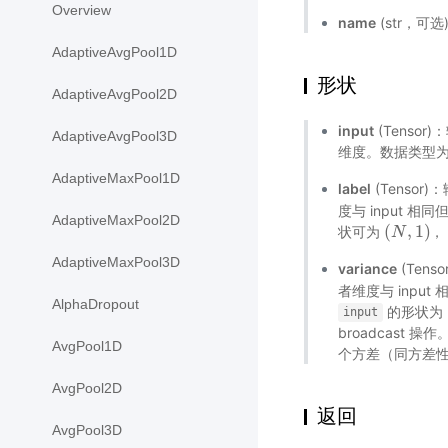
Overview
name
(str，可
AdaptiveAvgPool1D
形状
AdaptiveAvgPool2D
input
(Tensor
AdaptiveAvgPool3D
维度。数据类型为 flo
AdaptiveMaxPool1D
label
(Tensor)
度与 input 
AdaptiveMaxPool2D
(
,
1
)
状可为
，
(
N
N
,
1
)
AdaptiveMaxPool3D
variance
(Tenso
者维度与 inpu
AlphaDropout
的形状为
input
broadcas
AvgPool1D
个方差（同方差性）。
AvgPool2D
返回
AvgPool3D