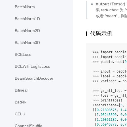
output
(Tensor
BatchNorm
果
reduction
为
'
或者
'mean'
，则输
BatchNorm1D
BatchNorm2D
代码示例
BatchNorm3D
>>> 
import
paddle
BCELoss
>>> 
import
paddle
>>> 
paddle
.
seed
(
2
BCEWithLogitsLoss
>>> 
input
=
paddl
>>> 
label
=
paddl
BeamSearchDecoder
>>> 
variance
=
pa
Bilinear
>>> 
gs_nll_loss
=
>>> 
loss
=
gs_nll
>>> 
print
(
loss
)
BiRNN
Tensor(shape=[
5
, 
[[
0.21808575
, 
1.4
CELU
 [
1.05245590
, 
0.0
 [
1.20861185
, 
0.0
 [
0.56946373
, 
0.7
ChannelShuffle