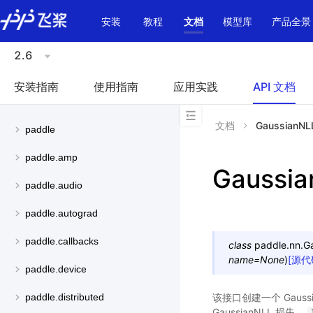
\u200E
安装
教程
文档
模型库
产品全景
2.6
安装指南
使用指南
应用实践
API 文档
文档
GaussianNL
paddle
paddle.amp
Gaussia
paddle.audio
paddle.autograd
paddle.callbacks
class
paddle.nn.
G
name
=
None
)
[源代
paddle.device
该接口创建一个 Gauss
paddle.distributed
GaussianNLL 损失，