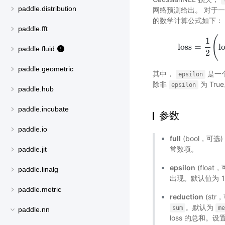
paddle.distribution
网络预测给出。 对于一个
的数学计算公式如下：
paddle.fft
(
1
loss
=
l
loss
=
1
2
(
lo
paddle.fluid
2
paddle.geometric
其中，
是一
epsilon
除非
为 Tru
epsilon
paddle.hub
paddle.incubate
参数
paddle.io
full
(bool，可
常数项。
paddle.jit
epsilon
(floa
paddle.linalg
出现。默认值为 1
paddle.metric
reduction
(st
。默认为
sum
me
paddle.nn
loss 的总和。设