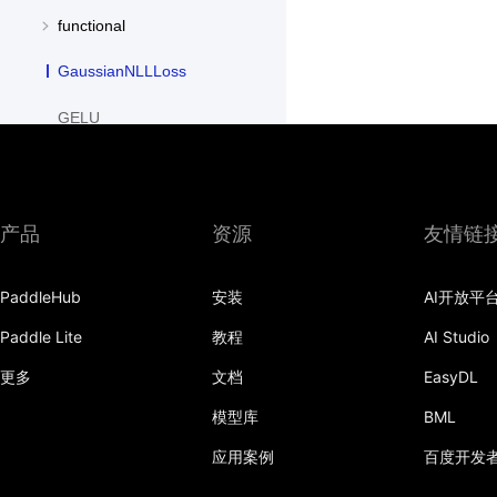
functional
GaussianNLLLoss
GELU
GLU
GroupNorm
产品
资源
友情链
GRU
PaddleHub
安装
AI开放平
GRUCell
Paddle Lite
教程
AI Studio
Hardshrink
更多
文档
EasyDL
Hardsigmoid
模型库
BML
Hardswish
应用案例
百度开发
Hardtanh