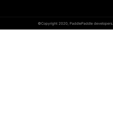
HingeEmbeddingLoss
HSigmoidLoss
©Copyright 2020, PaddlePaddle developers
Identity
initializer
InstanceNorm1D
InstanceNorm2D
InstanceNorm3D
KLDivLoss
L1Loss
Layer