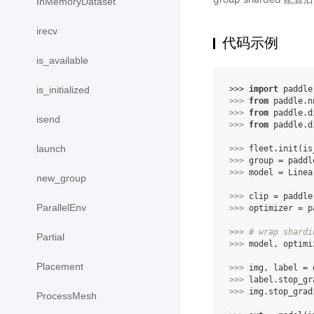
InMemoryDataset
irecv
代码示例
is_available
>>> 
import
paddle
is_initialized
>>> 
from
paddle.n
>>> 
from
paddle.d
isend
>>> 
from
paddle.d
launch
>>> 
fleet
.
init
(
is
>>> 
group
=
paddl
>>> 
model
=
Linea
new_group
>>> 
clip
=
paddle
ParallelEnv
>>> 
optimizer
=
p
>>> 
# wrap shardi
Partial
>>> 
model
,
optimi
Placement
>>> 
img
,
label
=
>>> 
label
.
stop_gr
>>> 
img
.
stop_grad
ProcessMesh