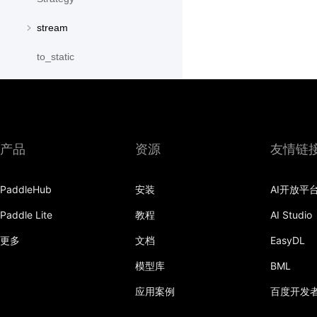
stream
to_static
utils
wait
paddle.distribution
产品
资源
友情链
paddle.fft
PaddleHub
安装
AI开放平
paddle.fluid
Paddle Lite
教程
AI Studio
paddle.geometric
更多
文档
EasyDL
paddle.hub
模型库
BML
paddle.incubate
应用案例
百度开发
paddle.io