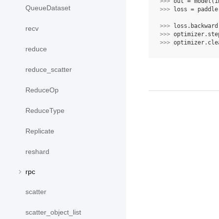
>>> 
out
=
model
(
i
QueueDataset
>>> 
loss
=
paddle
>>> 
loss
.
backward
recv
>>> 
optimizer
.
ste
>>> 
optimizer
.
cle
reduce
reduce_scatter
ReduceOp
ReduceType
Replicate
reshard
rpc
scatter
scatter_object_list