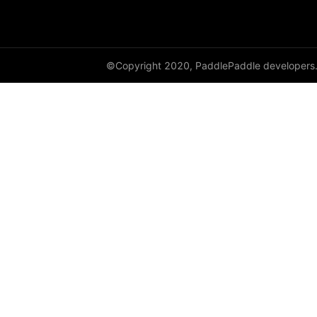
paddle.jit
paddle.linalg
©Copyright 2020, PaddlePaddle developers
paddle.metric
paddle.nn
paddle.onnx
paddle.optimizer
paddle.profiler
paddle.regularizer
paddle.signal
paddle.sparse
paddle.static