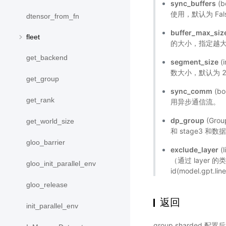
sync_buffers
(b
使用，默认为 Fal
dtensor_from_fn
buffer_max_siz
fleet
的大小，指定越大则
get_backend
segment_size
(
数大小，默认为 2
get_group
sync_comm
(b
get_rank
用异步通信流。
dp_group
(Gro
get_world_size
和 stage3 
gloo_barrier
exclude_layer
(
（通过 layer 的类
gloo_init_parallel_env
id(model.gpt.lin
gloo_release
返回
init_parallel_env
group sharded 配置后的