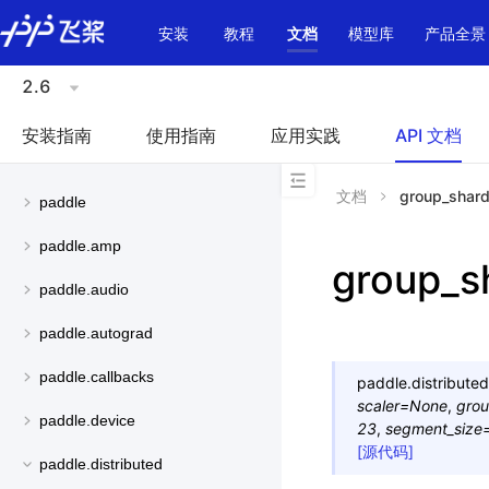
\u200E
安装
教程
文档
模型库
产品全景
2.6
安装指南
使用指南
应用实践
API 文档
文档
group_shard
paddle
paddle.amp
group_s
paddle.audio
paddle.autograd
paddle.callbacks
paddle.distributed
scaler
=
None
,
gro
paddle.device
23
,
segment_size
[源代码]
paddle.distributed