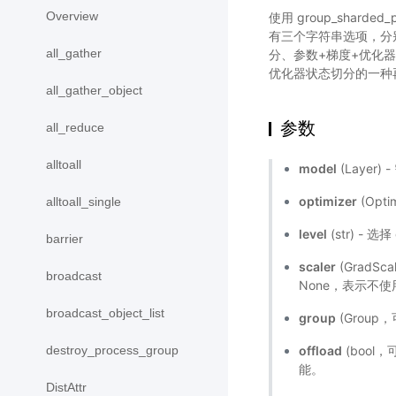
Overview
使用 group_sharded_
有三个字符串选项，分别是'
all_gather
分、参数+梯度+优化
优化器状态切分的一种
all_gather_object
参数
all_reduce
alltoall
model
(Layer)
optimizer
(Opti
alltoall_single
level
(str) - 选择
barrier
scaler
(GradS
broadcast
None，表示不使用 
broadcast_object_list
group
(Group
offload
(bool，
destroy_process_group
能。
DistAttr