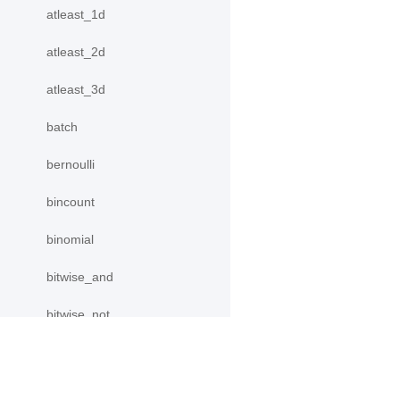
atleast_1d
atleast_2d
atleast_3d
batch
bernoulli
bincount
binomial
bitwise_and
bitwise_not
bitwise_or
bitwise_xor