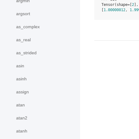
argmin
Tensor(shape=[
2
],
[
1.00000012
, 
1.99
argsort
as_complex
as_real
as_strided
asin
asinh
assign
atan
atan2
atanh