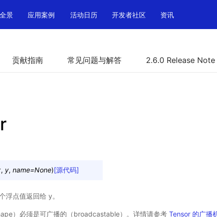
全景
应用案例
活动日历
开发者社区
资讯
贡献指南
常见问题与解答
2.6.0 Release Note
r
x
,
y
,
name
=
None
)
[源代码]
一个浮点值返回给 y。
ape）必须是可广播的（broadcastable）。详情请参考
Tensor 的广播