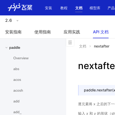
\u200E
安装
教程
文档
模型库
产品
2.6
安装指南
使用指南
应用实践
API 文档
文档
nextafter
paddle
Overview
nextafte
abs
acos
paddle.
nextafter
(
acosh
add
逐元素将 x 之后的下
add_
输入
x
和
y
的形状（sh