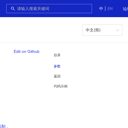
中
|
EN
论
中文(简)
Edit on Github
目录
参数
返回
代码示例
机制
。