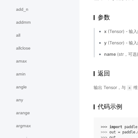
add_n
参数
addmm
x
(Tensor) - 
all
y
(Tensor) - 
allclose
name
(str，可
amax
返回
amin
angle
输出 Tensor，与
维
x
any
代码示例
arange
argmax
>>> 
import
paddle
>>> 
out
=
paddle
.
>>> 
out