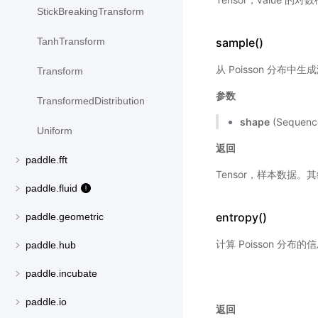
StickBreakingTransform
sample()
TanhTransform
从 Poisson 分
Transform
参数
TransformedDistribution
shape
(Sequen
Uniform
返回
paddle.fft
Tensor，样本数据。
paddle.fluid
entropy()
paddle.geometric
计算 Poisson 分布的
paddle.hub
paddle.incubate
paddle.io
返回