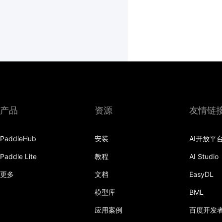
产品
资源
友情链
PaddleHub
安装
AI开放平
Paddle Lite
教程
AI Studio
更多
文档
EasyDL
模型库
BML
应用案例
百度开发