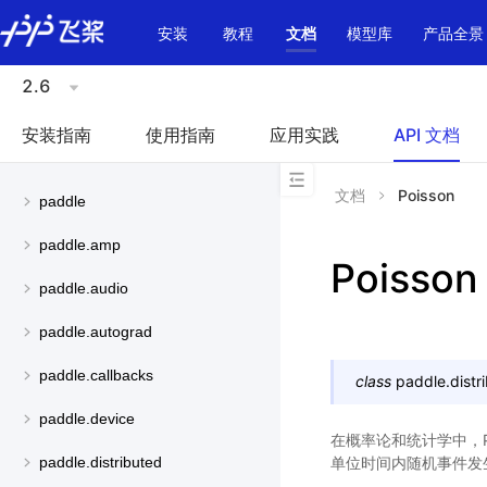
\u200E
安装
教程
文档
模型库
产品全景
2.6
安装指南
使用指南
应用实践
API 文档
文档
Poisson
paddle
paddle.amp
Poisson
paddle.audio
paddle.autograd
paddle.callbacks
class
paddle.distri
paddle.device
在概率论和统计学中，P
单位时间内随机事件发
paddle.distributed