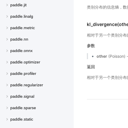
paddle.jit
类别分布的信息熵，数
paddle.linalg
kl_divergence(othe
paddle.metric
相对于另一个类别分布的
paddle.nn
参数
paddle.onnx
other
(Poisso
paddle.optimizer
返回
paddle.profiler
相对于另一个类别分布的
paddle.regularizer
paddle.signal
paddle.sparse
paddle.static