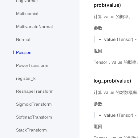
LogNormal
prob(value)
Multinomial
计算 value 的概率。
MultivariateNormal
参数
value
(Tensor)
Normal
返回
Poisson
Tensor，value 
PowerTransform
register_kl
log_prob(value)
ReshapeTransform
计算 value 的对数概
参数
SigmoidTransform
value
(Tensor)
SoftmaxTransform
返回
StackTransform
Tensor，value 