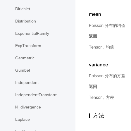
Dirichlet
mean
Distribution
Poisson 分布的均值
ExponentialFamily
返回
ExpTransform
Tensor，均值
Geometric
variance
Gumbel
Poisson 分布的方差
Independent
返回
IndependentTransform
Tensor，方差
kl_divergence
方法
Laplace