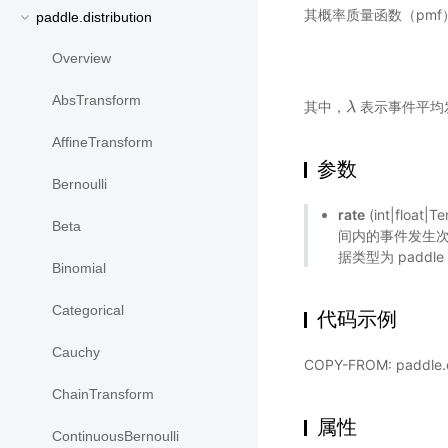
其概率质量函数（pmf
paddle.distribution
Overview
AbsTransform
其中，
表示事件平均
λ
λ
AffineTransform
参数
Bernoulli
rate
(int|float
Beta
间内的事件发生次数
据类型为 paddle
Binomial
Categorical
代码示例
Cauchy
COPY-FROM: paddle.di
ChainTransform
属性
ContinuousBernoulli