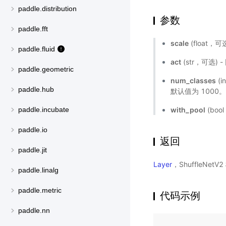
paddle.distribution
参数
paddle.fft
scale
(float
paddle.fluid
act
(str，可选)
paddle.geometric
num_classes
(
paddle.hub
默认值为 1000
with_pool
(bo
paddle.incubate
paddle.io
返回
paddle.jit
Layer
，ShuffleNet
paddle.linalg
paddle.metric
代码示例
paddle.nn