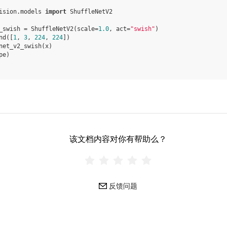
ision.models
import
ShuffleNetV2
_swish
=
ShuffleNetV2
(
scale
=
1.0
,
act
=
"swish"
)
nd
([
1
,
3
,
224
,
224
])
net_v2_swish
(
x
)
pe
)
该文档内容对你有帮助么？
反馈问题