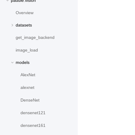
paddle.vision
Overview
datasets
get_image_backend
image_load
models
AlexNet
alexnet
DenseNet
densenet121
densenet161