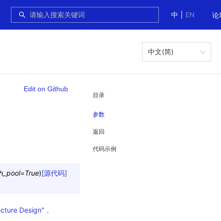
中
|
EN
论
中文(简)
Edit on Github
目录
参数
返回
代码示例
h_pool
=
True
)
[源代码]
ecture Design"
。