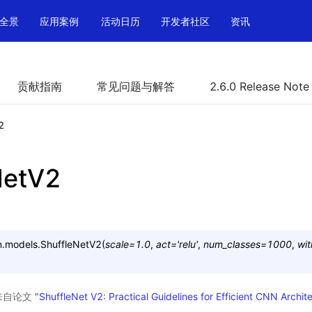
全景
应用案例
活动日历
开发者社区
资讯
贡献指南
常见问题与解答
2.6.0 Release Note
2
NetV2
n.models.
ShuffleNetV2
(
scale
=
1.0
,
act
=
'relu'
,
num_classes
=
1000
,
wit
型，来自论文
"ShuffleNet V2: Practical Guidelines for Efficient CNN Archit