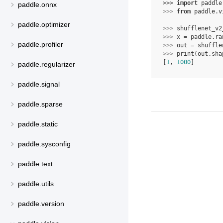
>>> 
import
paddle
paddle.onnx
>>> 
from
paddle.v
paddle.optimizer
>>> 
shufflenet_v2
>>> 
x
=
paddle
.
ra
paddle.profiler
>>> 
out
=
shuffle
>>> 
print
(
out
.
sha
[
1
, 
1000
]
paddle.regularizer
paddle.signal
paddle.sparse
paddle.static
paddle.sysconfig
paddle.text
paddle.utils
paddle.version