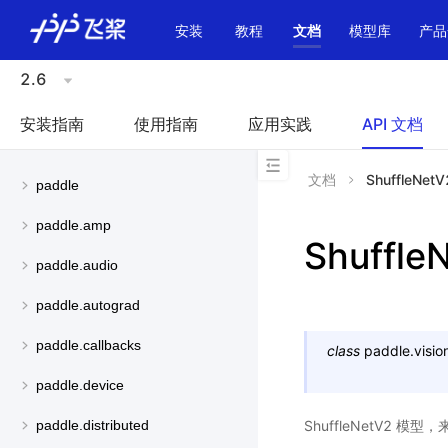
\u200E
安装
教程
文档
模型库
产品
2.6
安装指南
使用指南
应用实践
API 文档
文档
ShuffleNetV
paddle
paddle.amp
Shuffle
paddle.audio
paddle.autograd
paddle.callbacks
class
paddle.visio
paddle.device
ShuffleNetV2 模
paddle.distributed