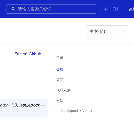
中
|
EN
论
中文(简)
Edit on Github
目录
参数
返回
代码示例
方法
ctor
=
1.0
,
last_epoch
=
-
step(epoch=None)