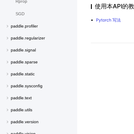
Rprop
使用本API的
SGD
Pytorch 写法
paddle.profiler
paddle.regularizer
paddle.signal
paddle.sparse
paddle.static
paddle.sysconfig
paddle.text
paddle.utils
paddle.version
paddle.vision