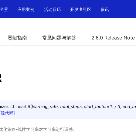
全景
应用案例
活动日历
开发者社区
资讯
贡献指南
常见问题与解答
2.6.0 Release Note
R
zer.lr.
LinearLR
(
learning_rate
,
total_steps
,
start_factor
=
1.
/
3
,
end_fa
[源代码]
优化策略-线性学习率对学习率进行调整。