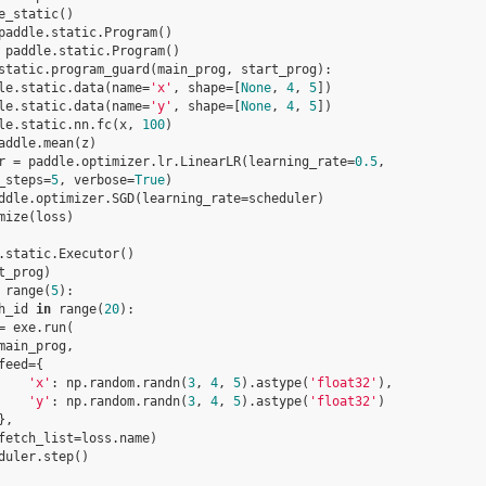
e_static
()
paddle
.
static
.
Program
()
paddle
.
static
.
Program
()
static
.
program_guard
(
main_prog
,
start_prog
):
le
.
static
.
data
(
name
=
'x'
,
shape
=
[
None
,
4
,
5
])
le
.
static
.
data
(
name
=
'y'
,
shape
=
[
None
,
4
,
5
])
le
.
static
.
nn
.
fc
(
x
,
100
)
addle
.
mean
(
z
)
r
=
paddle
.
optimizer
.
lr
.
LinearLR
(
learning_rate
=
0.5
,
_steps
=
5
,
verbose
=
True
)
ddle
.
optimizer
.
SGD
(
learning_rate
=
scheduler
)
mize
(
loss
)
.
static
.
Executor
()
t_prog
)
range
(
5
):
h_id
in
range
(
20
):
=
exe
.
run
(
main_prog
,
feed
=
{
'x'
:
np
.
random
.
randn
(
3
,
4
,
5
)
.
astype
(
'float32'
),
'y'
:
np
.
random
.
randn
(
3
,
4
,
5
)
.
astype
(
'float32'
)
},
fetch_list
=
loss
.
name
)
duler
.
step
()