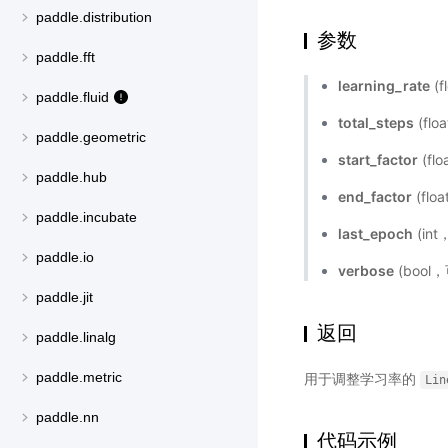
paddle.distribution
参数
paddle.fft
learning_rate
(
paddle.fluid
total_steps
(f
paddle.geometric
start_factor
(f
paddle.hub
end_factor
(fl
paddle.incubate
last_epoch
(in
paddle.io
verbose
(bool
paddle.jit
返回
paddle.linalg
paddle.metric
用于调整学习率的
Lin
paddle.nn
代码示例