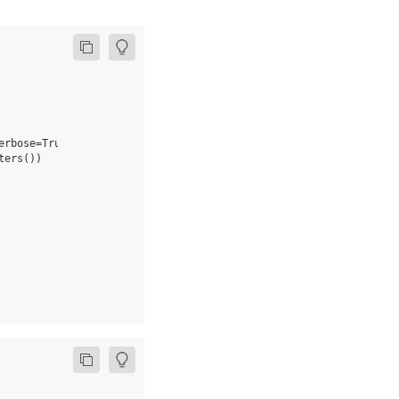
erbose
=
True
)
ters
())