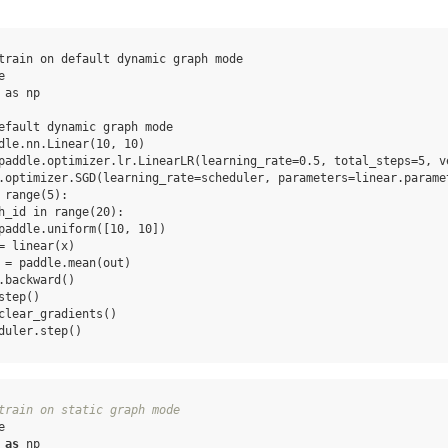
train on default dynamic graph mode
e
as
np
efault dynamic graph mode
dle
.
nn
.
Linear
(
10
,
10
)
paddle
.
optimizer
.
lr
.
LinearLR
(
learning_rate
=
0.5
,
total_steps
=
5
,
v
.
optimizer
.
SGD
(
learning_rate
=
scheduler
,
parameters
=
linear
.
parame
range
(
5
):
h_id
in
range
(
20
):
paddle
.
uniform
([
10
,
10
])
=
linear
(
x
)
=
paddle
.
mean
(
out
)
.
backward
()
step
()
clear_gradients
()
duler
.
step
()
train on static graph mode
e
as
np