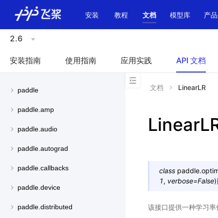
\u200E
安装
教程
文档
模型库
产品
2.6
安装指南
使用指南
应用实践
API 文档
文档
LinearLR
paddle
paddle.amp
LinearL
paddle.audio
paddle.autograd
paddle.callbacks
class
paddle.optimi
1
,
verbose
=
False
)
paddle.device
该接口提供一种学习率
paddle.distributed