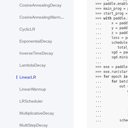
>>>
paddle
.
enabl
CosineAnnealingDecay
>>>
main_prog
=
>>>
start_prog
=
CosineAnnealingWarmRestarts
>>>
with
paddle
.
...
x
=
padd
...
y
=
padd
CyclicLR
...
z
=
padd
...
loss
=
p
ExponentialDecay
...
schedule
...
total
...
sgd
=
pa
InverseTimeDecay
...
sgd
.
mini
...
LambdaDecay
>>>
exe
=
paddle
>>>
exe
.
run
(
star
>>>
for
epoch
in
LinearLR
...
for
batc
...
out
LinearWarmup
...
...
...
LRScheduler
...
...
MultiplicativeDecay
...
...
sche
MultiStepDecay