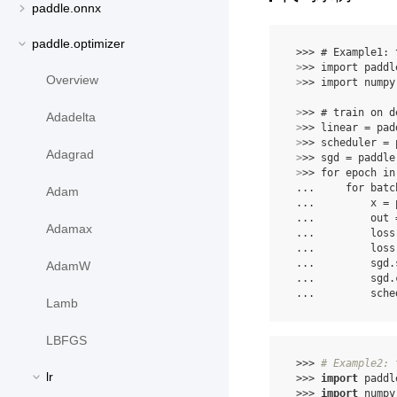
paddle.onnx
paddle.optimizer
>>>
# Example1: 
>
>>
import
paddl
Overview
>
>>
import
numpy
>
>>
# train on d
Adadelta
>
>>
linear
=
pad
>
>>
scheduler
=
Adagrad
>
>>
sgd
=
paddle
>
>>
for
epoch
in
...
for
batc
Adam
...
x
=
...
out
Adamax
...
loss
...
loss
...
sgd
.
AdamW
...
sgd
.
...
sche
Lamb
LBFGS
>>>
# Example2: 
lr
>>>
import
paddl
>>>
import
numpy