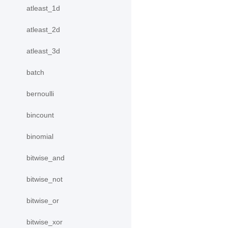
atleast_1d
atleast_2d
atleast_3d
batch
bernoulli
bincount
binomial
bitwise_and
bitwise_not
bitwise_or
bitwise_xor