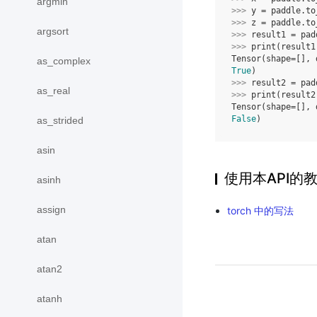
argmin
>>> 
y
=
paddle
.
to
>>> 
z
=
paddle
.
to
argsort
>>> 
result1
=
pad
>>> 
print
(
result1
Tensor(shape=[], 
as_complex
True
)
>>> 
result2
=
pad
as_real
>>> 
print
(
result2
Tensor(shape=[], 
False
)
as_strided
asin
使用本API的
asinh
assign
torch 中的写法
atan
atan2
atanh