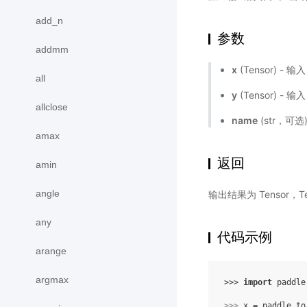
add_n
参数
addmm
x
(Tensor) - 
all
y
(Tensor) - 
allclose
name
(str，可
amax
返回
amin
angle
输出结果为 Tensor，Te
any
代码示例
arange
argmax
>>> 
import
paddle
>>> 
x
=
paddle
.
to