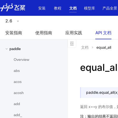
\u200E
安装
教程
文档
模型库
产品全景
2.6
安装指南
使用指南
应用实践
API 文档
文档
equal_all
paddle
Overview
equal_al
abs
acos
paddle.
equal_all
(
x
acosh
add
返回 x==y 的布尔值
add_
注：输出的结果不返回