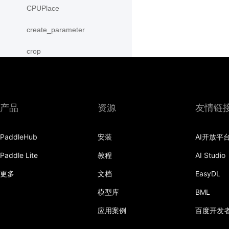
CPUPlace
create_parameter
crop
cross
CUDAPinnedPlace
产品
资源
友情链
CUDAPlace
PaddleHub
安装
AI开放平
cummax
Paddle Lite
教程
AI Studio
cummin
更多
文档
EasyDL
cumprod
模型库
BML
cumsum
应用案例
百度开发
cumulative_trapezoid