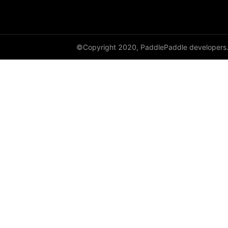
DataParallel
deg2rad
©Copyright 2020, PaddlePaddle developers
diag
diag_embed
diagflat
diagonal
diagonal_scatter
diff
digamma
disable_signal_handler