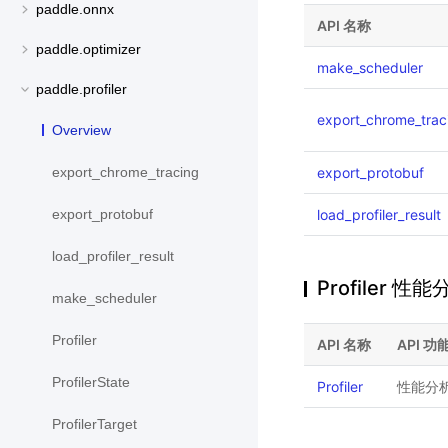
paddle.onnx
API 名称
paddle.optimizer
make_scheduler
paddle.profiler
export_chrome_trac
Overview
export_protobuf
export_chrome_tracing
load_profiler_result
export_protobuf
load_profiler_result
Profiler 性能
make_scheduler
Profiler
API 名称
API 功
ProfilerState
Profiler
性能分
ProfilerTarget