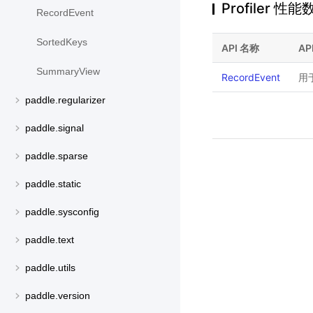
Profiler 
RecordEvent
SortedKeys
API 名称
AP
SummaryView
RecordEvent
用
paddle.regularizer
paddle.signal
paddle.sparse
paddle.static
paddle.sysconfig
paddle.text
paddle.utils
paddle.version