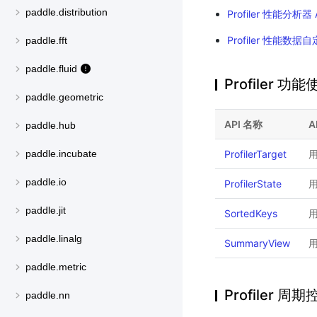
paddle.distribution
Profiler 性能分析器 
Profiler 性能数据
paddle.fft
paddle.fluid
Profiler 
paddle.geometric
API 名称
A
paddle.hub
ProfilerTarget
paddle.incubate
paddle.io
ProfilerState
paddle.jit
SortedKeys
paddle.linalg
SummaryView
paddle.metric
Profiler 周
paddle.nn