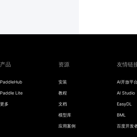
产品
资源
友情链
PaddleHub
安装
AI开放平
Paddle Lite
教程
AI Studio
更多
文档
EasyDL
模型库
BML
应用案例
百度开发