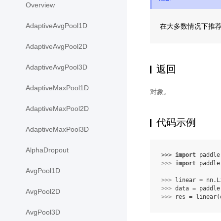
Overview
在大多数情况下推荐设置 
AdaptiveAvgPool1D
AdaptiveAvgPool2D
返回
AdaptiveAvgPool3D
AdaptiveMaxPool1D
对象。
AdaptiveMaxPool2D
代码示例
AdaptiveMaxPool3D
AlphaDropout
>>> 
import
paddle
>>> 
import
paddle
AvgPool1D
>>> 
linear
=
nn
.
L
>>> 
data
=
paddle
AvgPool2D
>>> 
res
=
linear
(
AvgPool3D