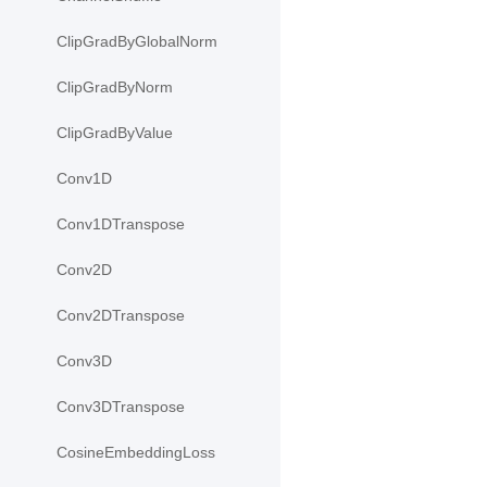
ClipGradByGlobalNorm
ClipGradByNorm
ClipGradByValue
Conv1D
Conv1DTranspose
Conv2D
Conv2DTranspose
Conv3D
Conv3DTranspose
CosineEmbeddingLoss