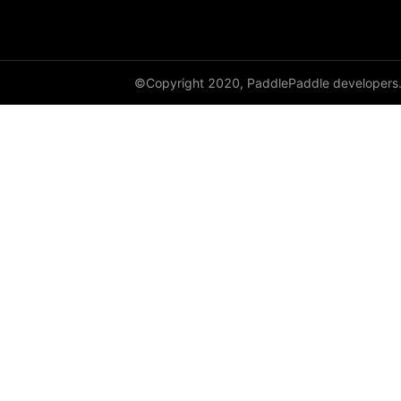
HingeEmbeddingLoss
HSigmoidLoss
©Copyright 2020, PaddlePaddle developers
Identity
initializer
Assign
Bilinear
calculate_gain
Constant
Dirac
KaimingNormal