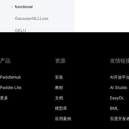
functional
GaussianNLLLoss
GELU
GLU
GroupNorm
产品
资源
友情链
GRU
PaddleHub
安装
AI开放平
GRUCell
Paddle Lite
教程
AI Studio
Hardshrink
更多
文档
EasyDL
Hardsigmoid
模型库
BML
Hardswish
应用案例
百度开发
Hardtanh