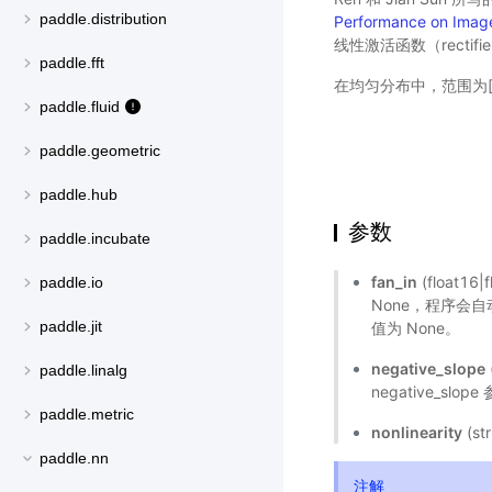
paddle.distribution
Performance on Image
线性激活函数（rectifier 
paddle.fft
在均匀分布中，范围为[-
paddle.fluid
paddle.geometric
paddle.hub
参数
paddle.incubate
fan_in
(float16
paddle.io
None，程序会自
paddle.jit
值为 None。
negative_slope
paddle.linalg
negative_sl
paddle.metric
nonlinearity
(s
paddle.nn
注解