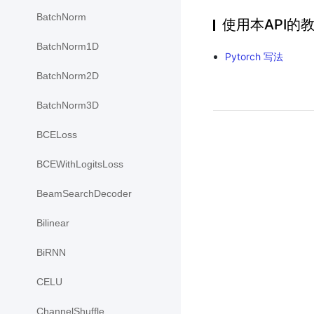
BatchNorm
使用本API的
BatchNorm1D
Pytorch 写法
BatchNorm2D
BatchNorm3D
BCELoss
BCEWithLogitsLoss
BeamSearchDecoder
Bilinear
BiRNN
CELU
ChannelShuffle