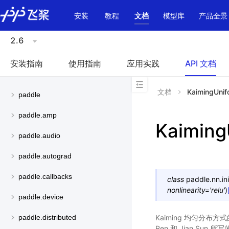
\u200E
安装
教程
文档
模型库
产品全景
2.6
安装指南
使用指南
应用实践
API 文档
文档
KaimingUnif
paddle
paddle.amp
Kaiming
paddle.audio
paddle.autograd
paddle.callbacks
class
paddle.nn.init
nonlinearity
=
'relu'
)
paddle.device
Kaiming 均匀分布方式
paddle.distributed
Ren 和 Jian Sun 