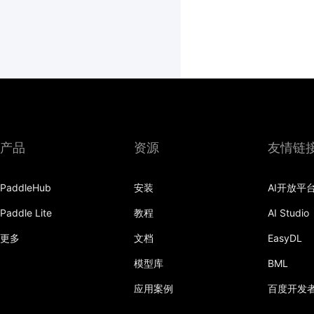
产品
资源
友情链
PaddleHub
安装
AI开放平
Paddle Lite
教程
AI Studio
更多
文档
EasyDL
模型库
BML
应用案例
百度开发