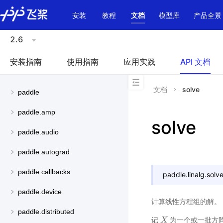
\u200E
安装
教程
文档
模型库
产品全景
2.6
安装指南
使用指南
应用实践
API 文档
文档
solve
paddle
paddle.amp
solve
paddle.audio
paddle.autograd
paddle.callbacks
paddle.linalg.
solv
paddle.device
计算线性方程组的解。
paddle.distributed
记
为一个或一批方
X
X