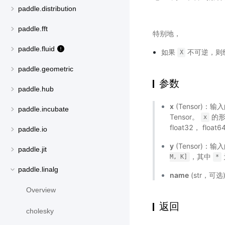
paddle.distribution
paddle.fft
特别地，
paddle.fluid
如果
不可逆，则
X
paddle.geometric
参数
paddle.hub
x
(Tensor)
paddle.incubate
Tensor。
的形
x
float32， float
paddle.io
y
(Tensor)：
paddle.jit
，其中
M,
K]
*
paddle.linalg
name
(str，可
Overview
返回
cholesky