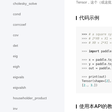
Tensor，这个（或这
cholesky_solve
cond
代码示例
corrcoef
>>> 
# a square sy
cov
>>> 
# 2*X0 + X1 =
>>> 
# X0 + 2*X1 =
det
>>> 
import
paddle
eig
>>> 
x
=
paddle
.
to
>>> 
y
=
paddle
.
to
eigh
>>> 
out
=
paddle
.
>>> 
print
(
out
)
eigvals
Tensor(shape=[
2
],
[
2.
, 
3.
])
eigvalsh
householder_product
使用本API的
inv