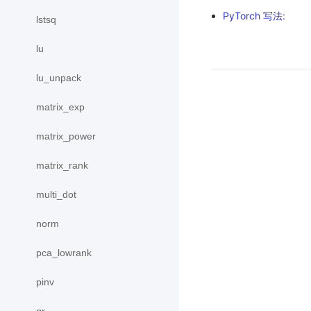
PyTorch 写法:
lstsq
lu
lu_unpack
matrix_exp
matrix_power
matrix_rank
multi_dot
norm
pca_lowrank
pinv