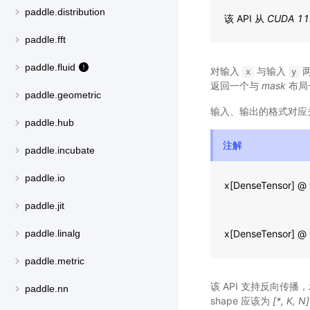
paddle.distribution
该 API 从
CUDA 11
paddle.fft
paddle.fluid
对输入
与输入
两
x
y
返回一个与
mask
布局一
paddle.geometric
输入、输出的格式对应
paddle.hub
注解
paddle.incubate
paddle.io
x[DenseTensor] @ 
paddle.jit
x[DenseTensor] @ 
paddle.linalg
paddle.metric
该 API 支持反向传播，
paddle.nn
shape 应该为
[*, K, N]