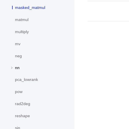
masked_matmul
matmul
multiply
mv
neg
nn
pca_lowrank
pow
rad2deg
reshape
sin