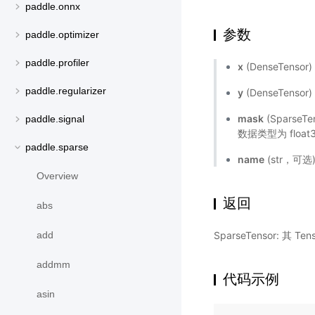
paddle.onnx
参数
paddle.optimizer
paddle.profiler
x
(DenseTensor
paddle.regularizer
y
(DenseTensor
mask
(Sparse
paddle.signal
数据类型为 float3
paddle.sparse
name
(str，可
Overview
返回
abs
SparseTensor: 其 T
add
addmm
代码示例
asin