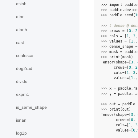
asinh
>>> 
import
paddle
>>> 
paddle
.
device
>>> 
paddle
.
seed
(
1
atan
>>> 
# dense @ den
atanh
>>> 
crows
=
[
0
,
2
>>> 
cols
=
[
1
,
3
,
>>> 
values
=
[
1.
,
cast
>>> 
dense_shape
=
>>> 
mask
=
paddle
coalesce
>>> 
print
(
mask
)
Tensor(shape=[
3
, 
      crows=[
0
, 
2
deg2rad
      cols=[
1
, 
3
,
      values=[
1.
,
divide
>>> 
x
=
paddle
.
ra
>>> 
y
=
paddle
.
ra
expm1
>>> 
out
=
paddle
.
is_same_shape
>>> 
print
(
out
)
Tensor(shape=[
3
, 
       crows=[
0
, 
isnan
       cols=[
1
, 
3
       values=[
0.
log1p