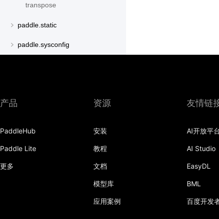
transpose
paddle.static
paddle.sysconfig
paddle.text
paddle.utils
产品
资源
友情链
paddle.version
paddle.vision
PaddleHub
安装
AI开放平
Paddle Lite
教程
AI Studio
更多
文档
EasyDL
模型库
BML
应用案例
百度开发