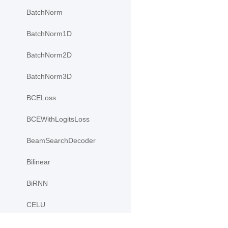
BatchNorm
BatchNorm1D
BatchNorm2D
BatchNorm3D
BCELoss
BCEWithLogitsLoss
BeamSearchDecoder
Bilinear
BiRNN
CELU
ChannelShuffle