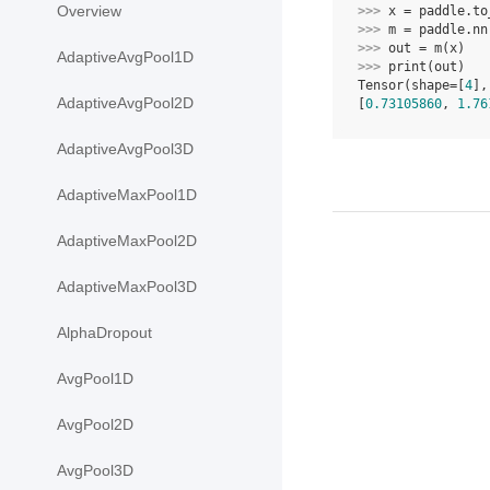
Overview
>>> 
x
=
paddle
.
to
>>> 
m
=
paddle
.
nn
>>> 
out
=
m
(
x
)
AdaptiveAvgPool1D
>>> 
print
(
out
)
Tensor(shape=[
4
],
AdaptiveAvgPool2D
[
0.73105860
, 
1.76
AdaptiveAvgPool3D
AdaptiveMaxPool1D
AdaptiveMaxPool2D
AdaptiveMaxPool3D
AlphaDropout
AvgPool1D
AvgPool2D
AvgPool3D