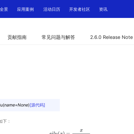
全景
应用案例
活动日历
开发者社区
资讯
贡献指南
常见问题与解答
2.6.0 Release Note
lu
(
name
=
None
)
[源代码]
式如下：
x
(
)
=
s
i
l
u
s
i
l
u
x
(
x
)
=
x
1
+
e
−
x