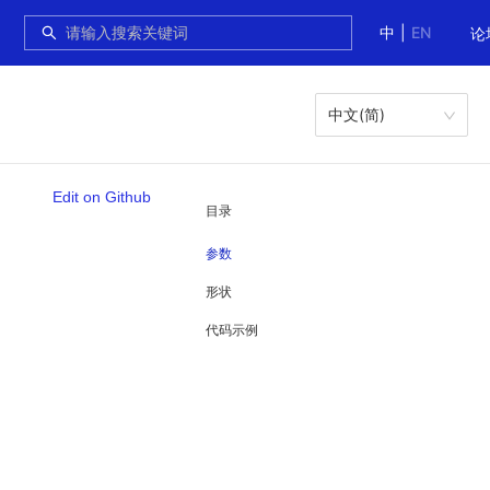
中
|
EN
论
中文(简)
Edit on Github
目录
参数
形状
代码示例