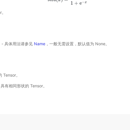
−
1
+
e
x
or。
选) - 具体用法请参见
Name
，一般无需设置，默认值为 None。
 Tensor。
ut 具有相同形状的 Tensor。