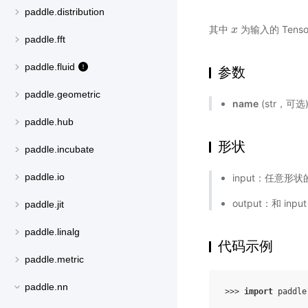
paddle.distribution
其中
为输入的 Tens
x
x
paddle.fft
paddle.fluid
参数
paddle.geometric
name
(str，可
paddle.hub
形状
paddle.incubate
paddle.io
input：任意形状的
output：和 inp
paddle.jit
paddle.linalg
代码示例
paddle.metric
paddle.nn
>>> 
import
paddle