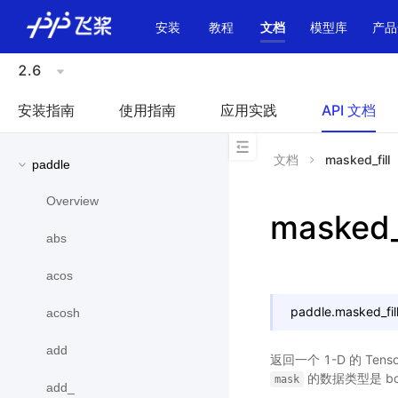
\u200E
安装
教程
文档
模型库
产品
2.6
安装指南
使用指南
应用实践
API 文档
文档
masked_fill
paddle
Overview
masked_f
abs
acos
paddle.
masked_fil
acosh
add
返回一个 1-D 的 Tens
的数据类型是 bo
mask
add_