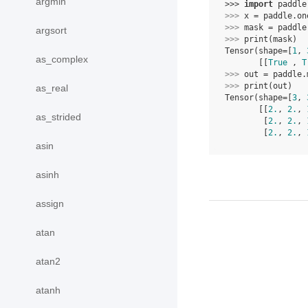
argmin
>>> 
import
paddle
>>> 
x
=
paddle
.
on
>>> 
mask
=
paddle
argsort
>>> 
print
(
mask
)
Tensor(shape=[
1
, 
as_complex
       [[
True
 , 
T
>>> 
out
=
paddle
.
>>> 
print
(
out
)
as_real
Tensor(shape=[
3
, 
       [[
2.
, 
2.
, 
as_strided
        [
2.
, 
2.
, 
        [
2.
, 
2.
, 
asin
asinh
assign
atan
atan2
atanh