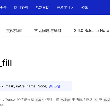
全景
应用案例
活动日历
开发者社区
资讯
贡献指南
常见问题与解答
2.6.0 Release Note
ill
l
(
x
,
mask
,
value
,
name
=
None
)
[源代码]
or，Tensor 的值是根据
信息，将
中的值填充到
中
mask
value
x
mas
ol。