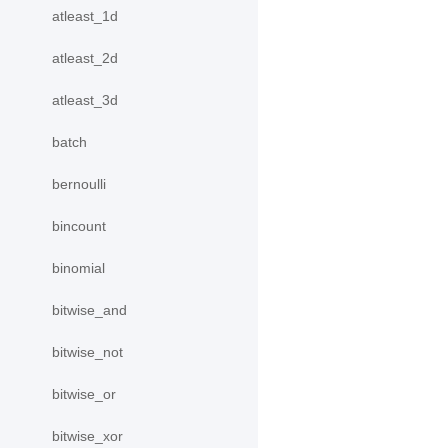
atleast_1d
atleast_2d
atleast_3d
batch
bernoulli
bincount
binomial
bitwise_and
bitwise_not
bitwise_or
bitwise_xor