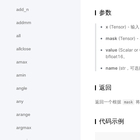
add_n
参数
addmm
x
(Tensor) - 输
all
mask
(Tenso
allclose
value
(Scalar 
bfloat16。
amax
name
(str，可
amin
返回
angle
any
返回一个根据
将
mask
arange
代码示例
argmax