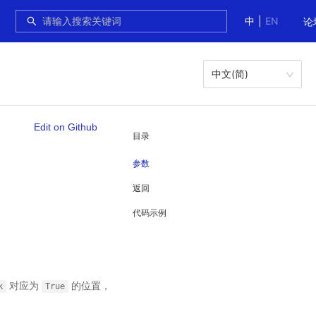
中
|
EN
论
中文(简)
Edit on Github
目录
参数
返回
代码示例
对应为
的位置，
k
True