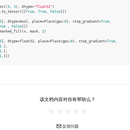
es
((
3
,
3
),
dtype
=
"float32"
)
.
to_tensor
([[
True
,
True
,
False
]])
3
], dtype=bool, place=Place(gpu:
0
), stop_gradient=
True
,
rue
 , 
False
]])
masked_fill
(
x
,
mask
,
2
)
3
], dtype=float32, place=Place(gpu:
0
), stop_gradient=
True
,
1.
],
1.
],
1.
]])
该文档内容对你有帮助么？
反馈问题