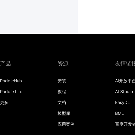
产品
资源
友情链
PaddleHub
安装
AI开放平
Paddle Lite
教程
AI Studio
更多
文档
EasyDL
模型库
BML
应用案例
百度开发