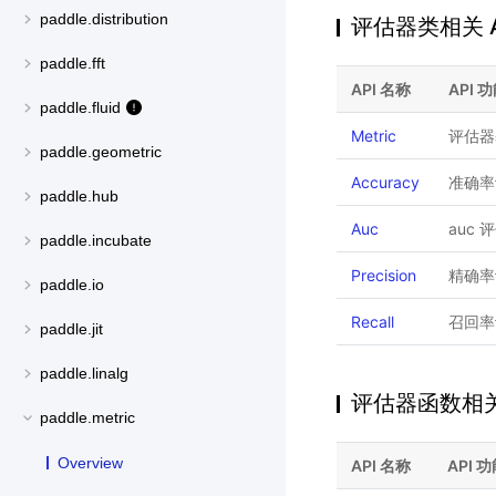
paddle.distribution
评估器类相关 A
paddle.fft
API 名称
API 
paddle.fluid
Metric
评估器
paddle.geometric
Accuracy
准确率
paddle.hub
Auc
auc 
paddle.incubate
Precision
精确率
paddle.io
Recall
召回率
paddle.jit
paddle.linalg
评估器函数相关 
paddle.metric
Overview
API 名称
API 