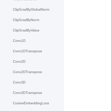
ClipGradByGlobalNorm
ClipGradByNorm
ClipGradByValue
Conv1D
Conv1DTranspose
Conv2D
Conv2DTranspose
Conv3D
Conv3DTranspose
CosineEmbeddingLoss