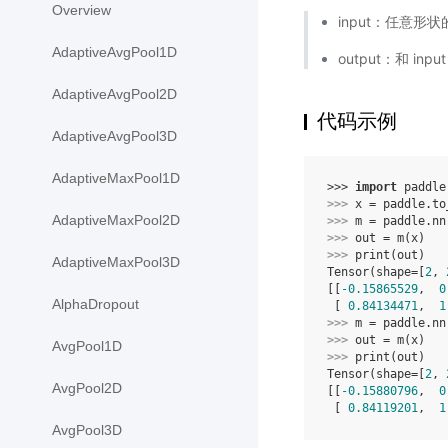
Overview
input：任意形状的
AdaptiveAvgPool1D
output：和 inp
AdaptiveAvgPool2D
代码示例
AdaptiveAvgPool3D
AdaptiveMaxPool1D
>>> 
import
paddle
>>> 
x
=
paddle
.
to
AdaptiveMaxPool2D
>>> 
m
=
paddle
.
nn
>>> 
out
=
m
(
x
)
>>> 
print
(
out
)
AdaptiveMaxPool3D
Tensor(shape=[
2
, 
[[
-0.15865529
,  
0
AlphaDropout
 [ 
0.84134471
,  
1
>>> 
m
=
paddle
.
nn
>>> 
out
=
m
(
x
)
AvgPool1D
>>> 
print
(
out
)
Tensor(shape=[
2
, 
AvgPool2D
[[
-0.15880796
,  
0
 [ 
0.84119201
,  
1
AvgPool3D