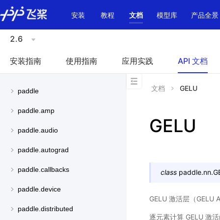
\u200E
安装
教程
文档
模型库
产品全景
2.6
安装指南
使用指南
应用实践
API 文档
文档
GELU
paddle
paddle.amp
GELU
paddle.audio
paddle.autograd
paddle.callbacks
class
paddle.nn.
G
paddle.device
GELU 激活层（GELU Act
paddle.distributed
逐元素计算 GELU 