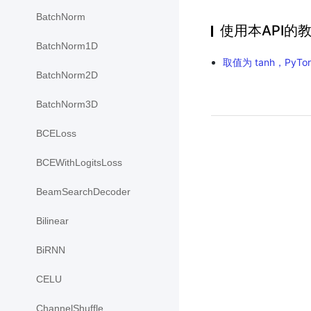
BatchNorm
使用本API的
BatchNorm1D
取值为 tanh，PyTor
BatchNorm2D
BatchNorm3D
BCELoss
BCEWithLogitsLoss
BeamSearchDecoder
Bilinear
BiRNN
CELU
ChannelShuffle