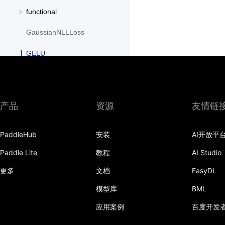
functional
GaussianNLLLoss
GELU
GLU
GroupNorm
产品
资源
友情链
GRU
PaddleHub
安装
AI开放平
GRUCell
Paddle Lite
教程
AI Studio
Hardshrink
更多
文档
EasyDL
Hardsigmoid
模型库
BML
Hardswish
应用案例
百度开发
Hardtanh