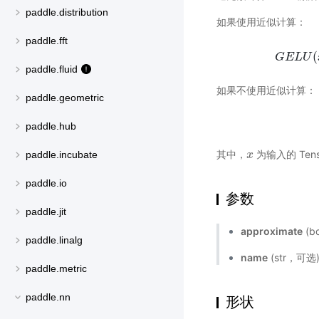
paddle.distribution
如果使用近似计算：
paddle.fft
(
G
E
L
U
paddle.fluid
如果不使用近似计算：
paddle.geometric
paddle.hub
其中，
为输入的 Tens
x
x
paddle.incubate
paddle.io
参数
paddle.jit
approximate
(b
paddle.linalg
name
(str，可
paddle.metric
paddle.nn
形状