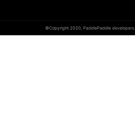
HingeEmbeddingLoss
HSigmoidLoss
©Copyright 2020, PaddlePaddle developers
Identity
initializer
InstanceNorm1D
InstanceNorm2D
InstanceNorm3D
KLDivLoss
L1Loss
Layer