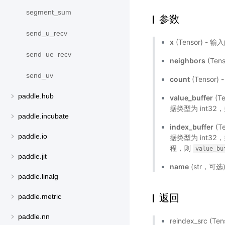
segment_sum
参数
send_u_recv
x
(Tensor) 
send_ue_recv
neighbors
(Te
send_uv
count
(Tenso
paddle.hub
value_buffer
(T
据类型为 int3
paddle.incubate
index_buffer
(T
paddle.io
据类型为 int3
程，则
value_bu
paddle.jit
name
(str，可
paddle.linalg
返回
paddle.metric
paddle.nn
reindex_src