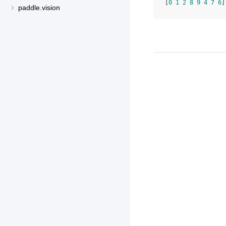
[
0
1
2
8
9
4
7
6
]
paddle.vision