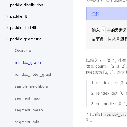
paddle.distribution
注解
paddle.fft
paddle.fluid
输入
中的元素需
x
居节点一同从 0 进
paddle.geometric
Overview
以输入 x = [0, 1, 2]
reindex_graph
数量 count = [2, 3
的邻居为 [6, 7]。
reindex_heter_graph
reindex_src: [3, 4
sample_neighbors
reindex_dst: [0, 0
segment_max
out_nodes: [0, 1,
segment_mean
可以看到
reindex_src
引。
segment_min