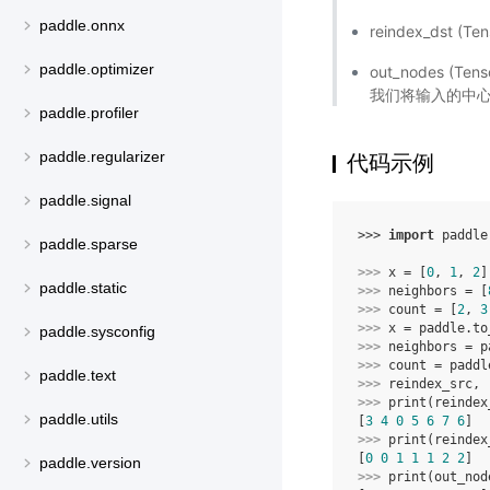
paddle.onnx
reindex_dst
paddle.optimizer
out_nodes
我们将输入的中
paddle.profiler
paddle.regularizer
代码示例
paddle.signal
>>> 
import
paddle
paddle.sparse
>>> 
x
=
[
0
,
1
,
2
]
paddle.static
>>> 
neighbors
=
[
>>> 
count
=
[
2
,
3
>>> 
x
=
paddle
.
to
paddle.sysconfig
>>> 
neighbors
=
p
>>> 
count
=
paddl
paddle.text
>>> 
reindex_src
,
>>> 
print
(
reindex
paddle.utils
[
3
4
0
5
6
7
6
]
>>> 
print
(
reindex
[
0
0
1
1
1
2
2
]
paddle.version
>>> 
print
(
out_nod