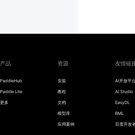
产品
资源
友情链
PaddleHub
安装
AI开放平
Paddle Lite
教程
AI Studio
更多
文档
EasyDL
模型库
BML
应用案例
百度开发