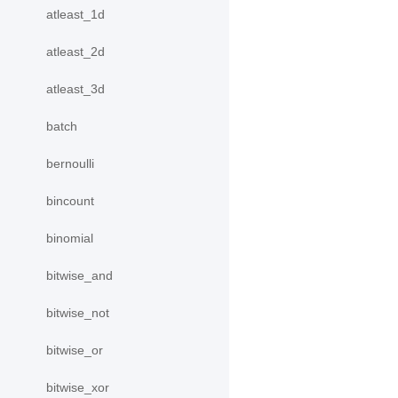
atleast_1d
atleast_2d
atleast_3d
batch
bernoulli
bincount
binomial
bitwise_and
bitwise_not
bitwise_or
bitwise_xor