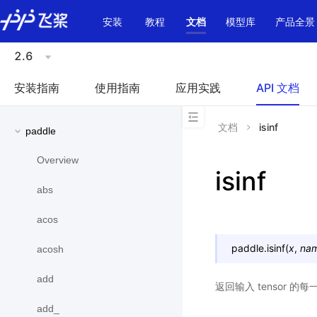
\u200E
安装
教程
文档
模型库
产品全景
2.6
安装指南
使用指南
应用实践
API 文档
文档
isinf
paddle
Overview
isinf
abs
acos
paddle.
isinf
(
x
,
na
acosh
add
返回输入 tensor 的
add_