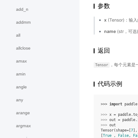
参数
add_n
x
(Tensor)：输
addmm
name
(str，可
all
allclose
返回
amax
，每个元素是一
Tensor
amin
代码示例
angle
any
>>> 
import
paddle
arange
>>> 
x
=
paddle
.
to
>>> 
out
=
paddle
.
>>> 
out
argmax
Tensor(shape=[
7
],
[
True
 , 
False
, 
Fa