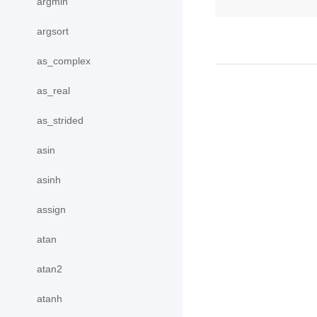
argmin
argsort
as_complex
as_real
as_strided
asin
asinh
assign
atan
atan2
atanh