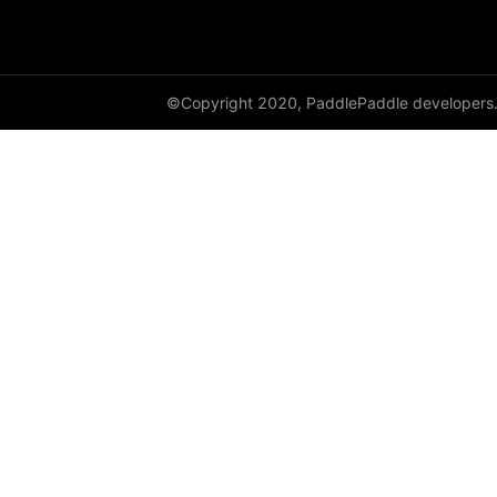
DataParallel
deg2rad
©Copyright 2020, PaddlePaddle developers
diag
diag_embed
diagflat
diagonal
diagonal_scatter
diff
digamma
disable_signal_handler