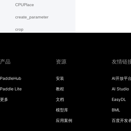
CPUPlace
create_parameter
crop
cross
CUDAPinnedPlace
产品
资源
友情链
CUDAPlace
PaddleHub
安装
AI开放平
cummax
Paddle Lite
教程
AI Studio
cummin
更多
文档
EasyDL
cumprod
模型库
BML
cumsum
应用案例
百度开发
cumulative_trapezoid