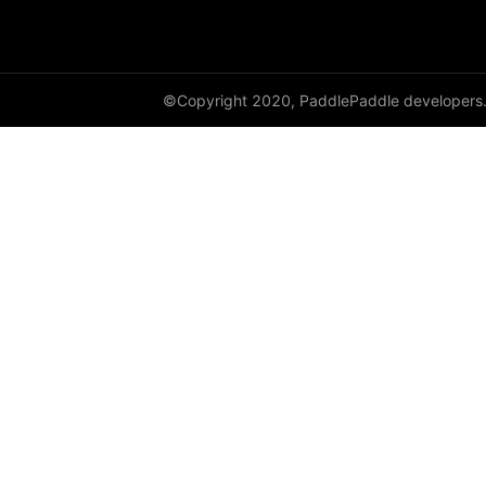
DataParallel
deg2rad
©Copyright 2020, PaddlePaddle developers
diag
diag_embed
diagflat
diagonal
diagonal_scatter
diff
digamma
disable_signal_handler