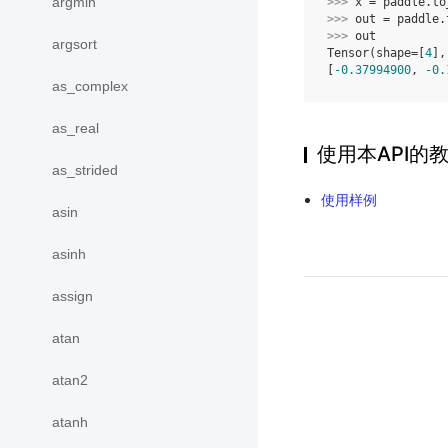
argmin
>>> 
x
=
paddle
.
to
>>> 
out
=
paddle
.
>>> 
out
argsort
Tensor(shape=[
4
],
[
-0.37994900
, 
-0.
as_complex
as_real
使用本API的
as_strided
使用样例
asin
asinh
assign
atan
atan2
atanh