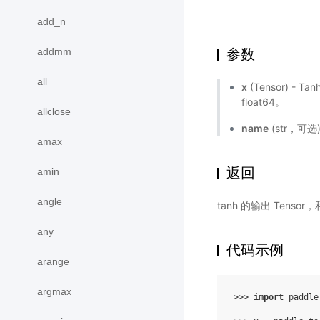
add_n
addmm
参数
all
x
(Tensor) - 
float64。
allclose
name
(str，可
amax
返回
amin
angle
tanh 的输出 Tenso
any
代码示例
arange
argmax
>>> 
import
paddle