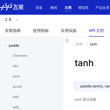
\u200E
安装
教程
文档
模型库
产品全景
2.6
安装指南
使用指南
应用实践
API 文档
文档
tanh
paddle
Overview
tanh
abs
acos
paddle.
tanh
(
x
,
na
acosh
add
tanh 激活函数
add_