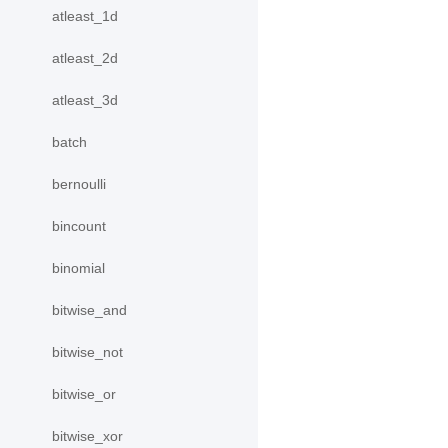
atleast_1d
atleast_2d
atleast_3d
batch
bernoulli
bincount
binomial
bitwise_and
bitwise_not
bitwise_or
bitwise_xor