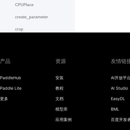
CPUPlace
create_parameter
crop
cross
CUDAPinnedPlace
产品
资源
友情链
CUDAPlace
PaddleHub
安装
AI开放平
cummax
Paddle Lite
教程
AI Studio
cummin
更多
文档
EasyDL
cumprod
模型库
BML
cumsum
应用案例
百度开发
cumulative_trapezoid