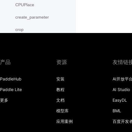
CPUPlace
create_parameter
crop
cross
CUDAPinnedPlace
产品
资源
友情链
CUDAPlace
PaddleHub
安装
AI开放平
cummax
Paddle Lite
教程
AI Studio
cummin
更多
文档
EasyDL
cumprod
模型库
BML
cumsum
应用案例
百度开发
cumulative_trapezoid