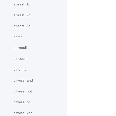
atleast_1d
atleast_2d
atleast_3d
batch
bernoulli
bincount
binomial
bitwise_and
bitwise_not
bitwise_or
bitwise_xor