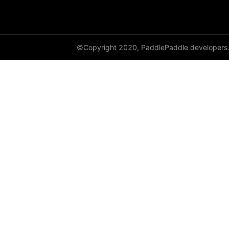
DataParallel
deg2rad
©Copyright 2020, PaddlePaddle developers
diag
diag_embed
diagflat
diagonal
diagonal_scatter
diff
digamma
disable_signal_handler