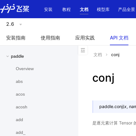
\u200E
安装
教程
文档
模型库
产品全景
2.6
安装指南
使用指南
应用实践
API 文档
文档
conj
paddle
Overview
conj
abs
acos
paddle.
conj
(
x
,
na
acosh
add
是逐元素计算 Tensor
add_