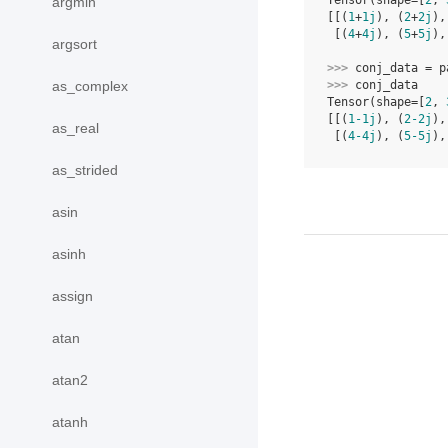
Tensor(shape=[
2
, 
argmin
[[(
1
+
1j
), (
2
+
2j
),
 [(
4
+
4j
), (
5
+
5j
),
argsort
>>> 
conj_data
=
p
as_complex
>>> 
conj_data
Tensor(shape=[
2
, 
[[(
1
-1j
), (
2
-2j
),
as_real
 [(
4
-4j
), (
5
-5j
),
as_strided
asin
asinh
assign
atan
atan2
atanh