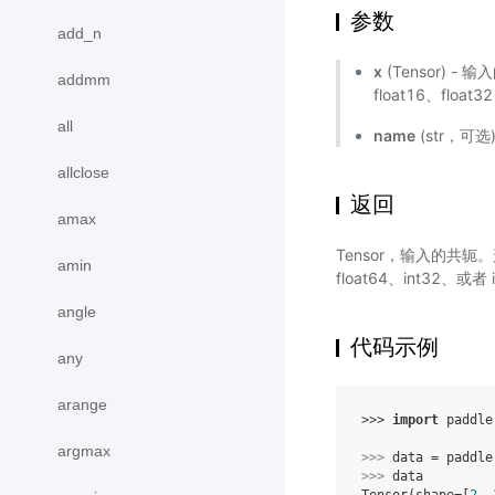
参数
add_n
x
(Tensor) -
addmm
float16、float3
all
name
(str，可
allclose
返回
amax
Tensor，输入的共轭。
amin
float64、int32、
angle
代码示例
any
arange
>>> 
import
paddle
argmax
>>> 
data
=
paddle
>>> 
data