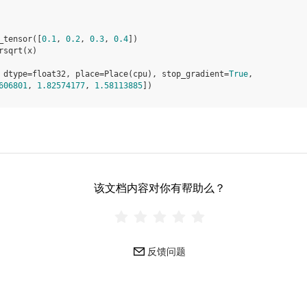
_tensor
([
0.1
,
0.2
,
0.3
,
0.4
])
rsqrt
(
x
)
 dtype=float32, place=Place(cpu), stop_gradient=
True
,
606801
, 
1.82574177
, 
1.58113885
])
该文档内容对你有帮助么？
反馈问题