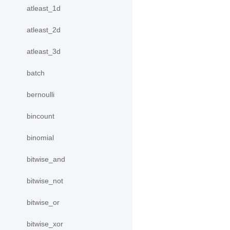
atleast_1d
atleast_2d
atleast_3d
batch
bernoulli
bincount
binomial
bitwise_and
bitwise_not
bitwise_or
bitwise_xor