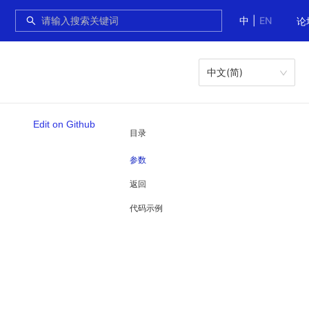
中
|
EN
论
中文(简)
Edit on Github
目录
参数
返回
代码示例