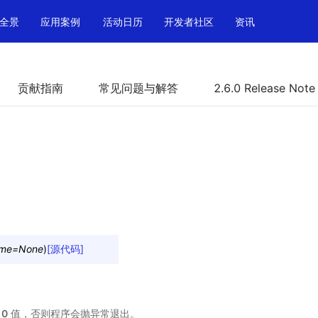
全景
应用案例
活动日历
开发者社区
资讯
贡献指南
常见问题与解答
2.6.0 Release Note
me
=
None
)
[源代码]
非
0
值，否则程序会抛异常退出。