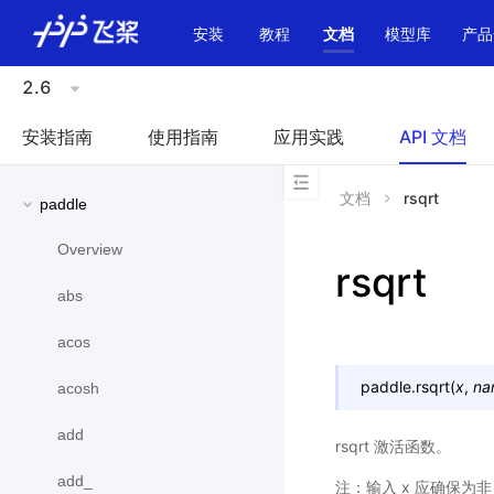
\u200E
安装
教程
文档
模型库
产品
2.6
安装指南
使用指南
应用实践
API 文档
文档
rsqrt
paddle
Overview
rsqrt
abs
acos
paddle.
rsqrt
(
x
,
na
acosh
add
rsqrt 激活函数。
add_
注：输入 x 应确保为