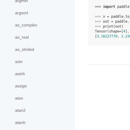
argmin
>>> 
import
paddle
argsort
>>> 
x
=
paddle
.
to
>>> 
out
=
paddle
.
as_complex
>>> 
print
(
out
)
Tensor(shape=[
4
],
[
3.16227770
, 
2.23
as_real
as_strided
asin
asinh
assign
atan
atan2
atanh