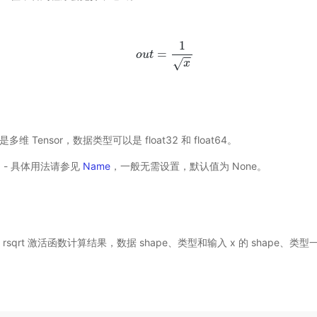
1
=
o
u
o
t
u
t
=
1
x
−
−
√
x
输入是多维 Tensor，数据类型可以是 float32 和 float64。
选) - 具体用法请参见
Name
，一般无需设置，默认值为 None。
行 rsqrt 激活函数计算结果，数据 shape、类型和输入 x 的 shape、类