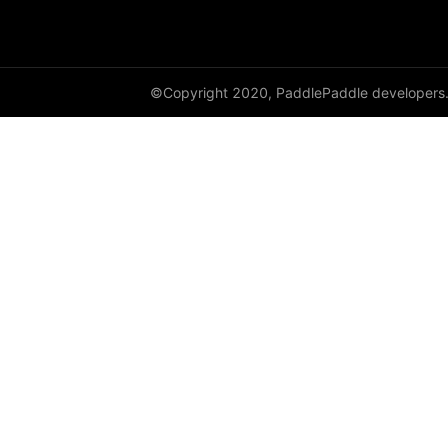
DataParallel
deg2rad
©Copyright 2020, PaddlePaddle developers
diag
diag_embed
diagflat
diagonal
diagonal_scatter
diff
digamma
disable_signal_handler