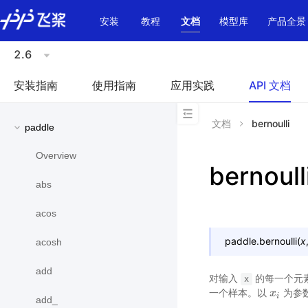
\u200E
安装
教程
文档
模型库
产品全景
2.6
安装指南
使用指南
应用实践
API 文档
文档
bernoulli
paddle
Overview
bernoull
abs
acos
paddle.
bernoulli
(
x
acosh
add
对输入
的每一个元
x
一个样本。以
为参
x
x
i
i
add_