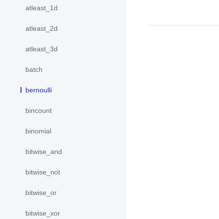
atleast_1d
atleast_2d
atleast_3d
batch
bernoulli
bincount
binomial
bitwise_and
bitwise_not
bitwise_or
bitwise_xor