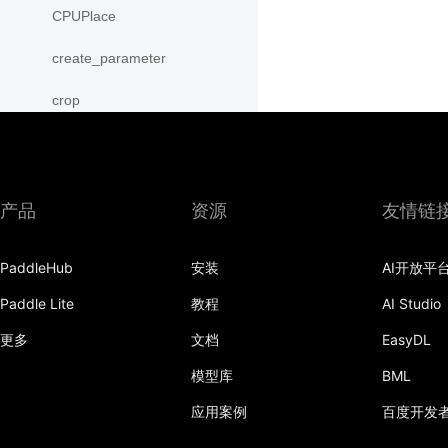
CPUPlace
create_parameter
crop
cross
CUDAPinnedPlace
产品
资源
友情链
CUDAPlace
PaddleHub
安装
AI开放平
cummax
Paddle Lite
教程
AI Studio
cummin
更多
文档
EasyDL
cumprod
模型库
BML
cumsum
应用案例
百度开发
cumulative_trapezoid