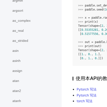
argmin
>>> 
paddle
.
set_de
>>> 
paddle
.
seed
(
1
argsort
>>> 
x
=
paddle
.
ra
as_complex
>>> 
print
(
x
)
Tensor(shape=[
2
, 
[[
0.55355281
, 
0.2
as_real
 [
0.51577556
, 
0.3
as_strided
>>> 
out
=
paddle
.
>>> 
print
(
out
)
Tensor(shape=[
2
, 
asin
[[
1.
, 
0.
, 
1.
],
 [
0.
, 
1.
, 
0.
]])
asinh
assign
使用本API的
atan
Pytorch 写法
atan2
Pytorch 写法
atanh
torch 写法