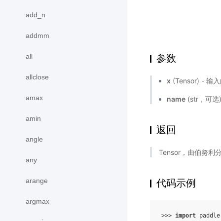
add_n
addmm
all
参数
allclose
x
(Tensor) - 输
amax
name
(str，可
amin
返回
angle
Tensor，由伯努
any
arange
代码示例
argmax
>>> 
import
paddle