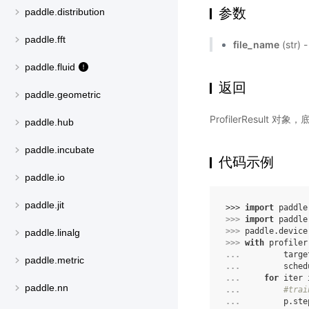
参数
paddle.distribution
paddle.fft
file_name
(str
paddle.fluid
返回
paddle.geometric
ProfilerResult
paddle.hub
paddle.incubate
代码示例
paddle.io
paddle.jit
>>> 
import
paddle
>>> 
import
paddle
>>> 
paddle
.
device
paddle.linalg
>>> 
with
profiler
... 
targe
paddle.metric
... 
sched
... 
for
iter
paddle.nn
... 
#trai
... 
p
.
ste