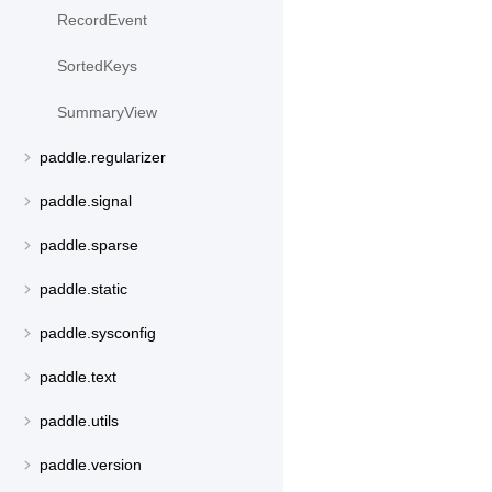
RecordEvent
SortedKeys
SummaryView
paddle.regularizer
paddle.signal
paddle.sparse
paddle.static
paddle.sysconfig
paddle.text
paddle.utils
paddle.version