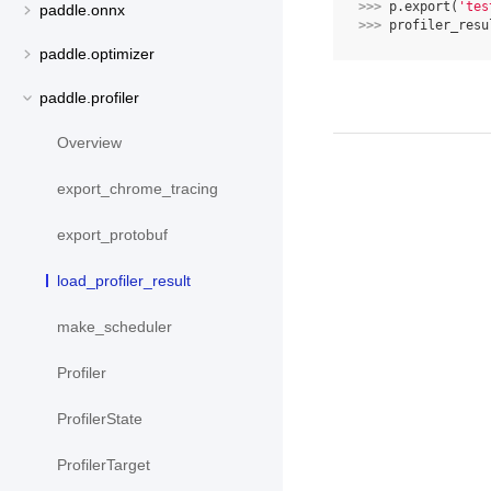
>>> 
p
.
export
(
'tes
paddle.onnx
>>> 
profiler_resu
paddle.optimizer
paddle.profiler
Overview
export_chrome_tracing
export_protobuf
load_profiler_result
make_scheduler
Profiler
ProfilerState
ProfilerTarget