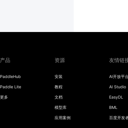
产品
资源
友情链
PaddleHub
安装
AI开放平
Paddle Lite
教程
AI Studio
更多
文档
EasyDL
模型库
BML
应用案例
百度开发