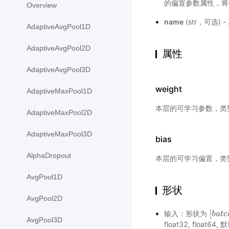
的偏置参数属性，将
Overview
name
(str，可选)
AdaptiveAvgPool1D
AdaptiveAvgPool2D
属性
AdaptiveAvgPool3D
weight
AdaptiveMaxPool1D
本层的可学习参数，类
AdaptiveMaxPool2D
AdaptiveMaxPool3D
bias
AlphaDropout
本层的可学习偏置，类
AvgPool1D
形状
AvgPool2D
[
输入：形状为
[
b
b
a
a
t
t
c
c
AvgPool3D
float32, float64,