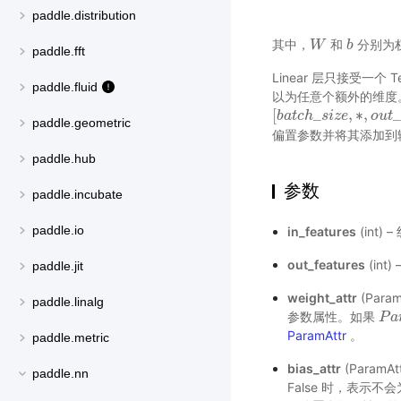
paddle.distribution
其中，
和
分别为
W
W
b
b
paddle.fft
Linear 层只接受一个 
paddle.fluid
以为任意个额外的维度。 
[
_
,
∗
,
_
[
b
b
a
a
t
t
c
c
h
h
_
s
s
i
z
i
e
z
,
e
∗
,
o
u
o
t
_
u
f
e
t
a
paddle.geometric
偏置参数并将其添加到
paddle.hub
参数
paddle.incubate
paddle.io
in_features
(int
out_features
(in
paddle.jit
weight_attr
(Par
paddle.linalg
参数属性。如果
P
P
a
a
r
ParamAttr
。
paddle.metric
bias_attr
(Param
paddle.nn
False 时，表示