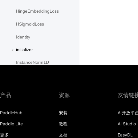
HingeEmbeddingLoss
HSigmoidLoss
Identity
initializer
InstanceNorm1D
InstanceNorm2D
InstanceNorm3D
产品
资源
友情链
KLDivLoss
PaddleHub
安装
AI开放平
L1Loss
Paddle Lite
教程
AI Studio
Layer
更多
文档
EasyDL