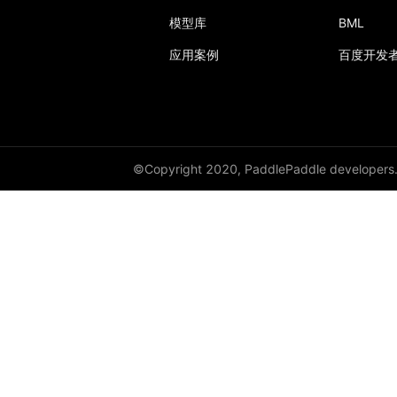
LayerDict
模型库
BML
LayerList
应用案例
百度开发
LayerNorm
LeakyReLU
Linear
©Copyright 2020, PaddlePaddle developers
LocalResponseNorm
LogSigmoid
LogSoftmax
LSTM
LSTMCell
MarginRankingLoss