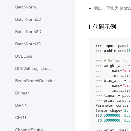
BatchNorm
[
输出：形状为
[
b
b
a
a
t
t
c
c
BatchNorm1D
代码示例
BatchNorm2D
BatchNorm3D
>>> 
import
paddle
>>> 
paddle
.
seed
(
1
BCELoss
>>> 
# Define the 
>>> 
weight_attr
=
BCEWithLogitsLoss
... 
name
=
"wei
... 
initializ
BeamSearchDecoder
>>> 
bias_attr
=
p
... 
name
=
"bia
... 
initializ
Bilinear
>>> 
linear
=
padd
>>> 
print
(
linear
.
BiRNN
Parameter contain
Tensor(shape=[
2
, 
[[
0.50000000
, 
0.5
CELU
 [
0.50000000
, 
0.5
ChannelShuffle
>>> 
print
(
linear
.