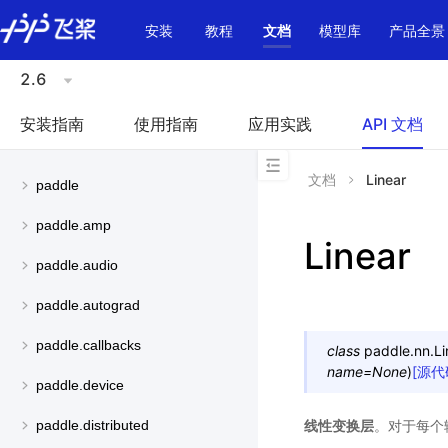
\u200E
安装
教程
文档
模型库
产品全景
2.6
安装指南
使用指南
应用实践
API 文档
文档
Linear
paddle
paddle.amp
Linear
paddle.audio
paddle.autograd
paddle.callbacks
class
paddle.nn.
Li
name
=
None
)
[源代
paddle.device
线性变换层
。对于每个输
paddle.distributed