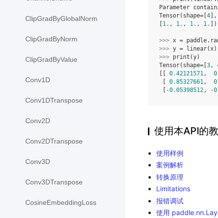
Parameter contain
Tensor(shape=[
4
],
ClipGradByGlobalNorm
[
1.
, 
1.
, 
1.
, 
1.
])
ClipGradByNorm
>>> 
x
=
paddle
.
ra
>>> 
y
=
linear
(
x
)
>>> 
print
(
y
)
ClipGradByValue
Tensor(shape=[
3
, 
[[ 
0.42121571
,  
0
Conv1D
 [ 
0.85327661
,  
0
 [
-0.05398512
, 
-0
Conv1DTranspose
Conv2D
使用本API的
Conv2DTranspose
使用样例
Conv3D
案例解析
转换原理
Conv3DTranspose
Limitations
报错调试
CosineEmbeddingLoss
使用 paddle.nn.L