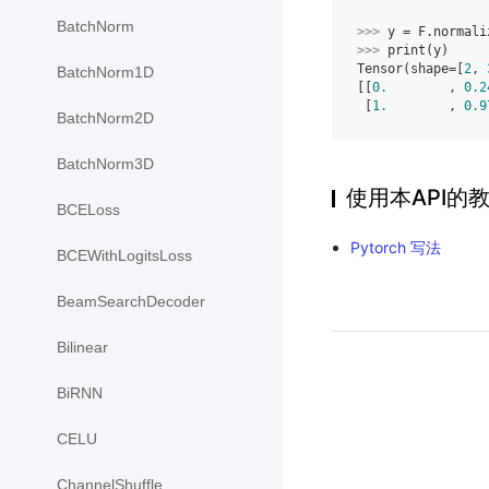
BatchNorm
>>> 
y
=
F
.
normali
>>> 
print
(
y
)
Tensor(shape=[
2
, 
BatchNorm1D
[[
0.
        , 
0.2
 [
1.
        , 
0.9
BatchNorm2D
BatchNorm3D
使用本API的
BCELoss
Pytorch 写法
BCEWithLogitsLoss
BeamSearchDecoder
Bilinear
BiRNN
CELU
ChannelShuffle