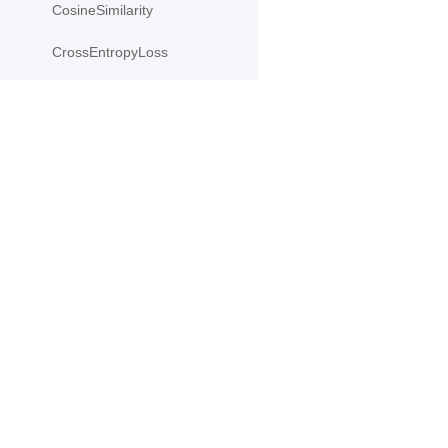
CosineSimilarity
CrossEntropyLoss
CTCLoss
Dropout
产品
资源
Dropout2D
Dropout3D
PaddleHub
安装
dynamic_decode
Paddle Lite
教程
ELU
更多
文档
模型库
Embedding
应用案例
Flatten
Fold