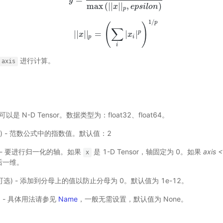
y
y
=
x
max
(
|
|
x
|
|
p
,
e
p
s
i
l
o
n
)
max
(
|
|
|
|
,
)
x
e
p
s
i
l
o
n
p
1
/
p
(
)
∑
p
|
|
|
|
=
|
|
x
|
|
x
|
|
p
=
(
∑
i
|
x
i
|
x
p
)
1
/
p
p
i
i
进行计算。
axis
输入可以是 N-D Tensor。数据类型为：float32、float64。
t，可选) - 范数公式中的指数值。默认值：2
选）- 要进行归一化的轴。如果
是 1-D Tensor，轴固定为 0。如果
axis <
x
后一维。
t，可选) - 添加到分母上的值以防止分母为 0。默认值为 1e-12。
选) - 具体用法请参见
Name
，一般无需设置，默认值为 None。