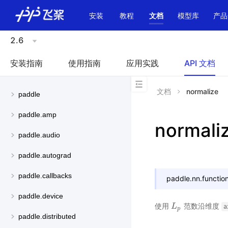
\u200E
安装
教程
文档
模型库
产品
2.6
安装指南
使用指南
应用实践
API 文档
文档
normalize
paddle
paddle.amp
normali
paddle.audio
paddle.autograd
paddle.callbacks
paddle.nn.function
paddle.device
使用
范数沿维度
L
L
p
a
p
paddle.distributed