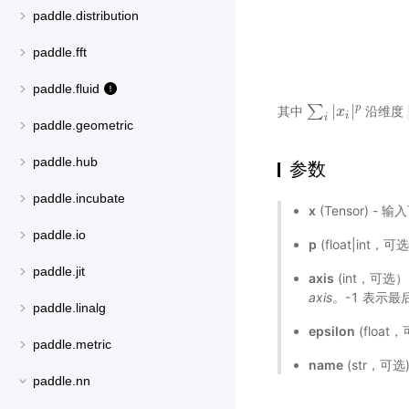
paddle.distribution
paddle.fft
paddle.fluid
|
|
p
∑
其中
沿维度
∑
i
|
x
i
|
x
p
i
i
paddle.geometric
paddle.hub
参数
paddle.incubate
x
(Tensor) - 
paddle.io
p
(float|in
paddle.jit
axis
(int，可
axis
。-1 表示最
paddle.linalg
epsilon
(floa
paddle.metric
name
(str，可
paddle.nn