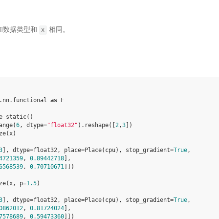
和数据类型和
相同。
x
.nn.functional
as
F
e_static
()
ange
(
6
,
dtype
=
"float32"
)
.
reshape
([
2
,
3
])
ze
(
x
)
3
], dtype=float32, place=Place(cpu), stop_gradient=
True
,
4721359
, 
0.89442718
],
6568539
, 
0.70710671
]])
ze
(
x
,
p
=
1.5
)
3
], dtype=float32, place=Place(cpu), stop_gradient=
True
,
0862012
, 
0.81724024
],
7578689
, 
0.59473360
]])