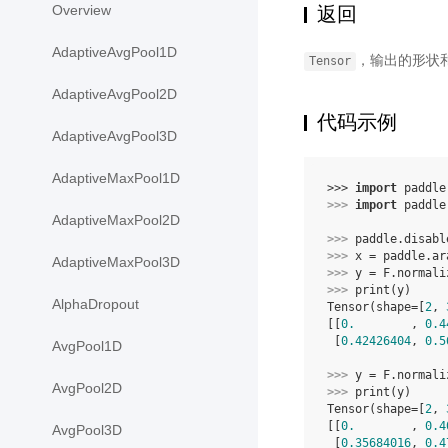
Overview
返回
AdaptiveAvgPool1D
，输出的形状
Tensor
AdaptiveAvgPool2D
代码示例
AdaptiveAvgPool3D
AdaptiveMaxPool1D
>>> 
import
paddle
>>> 
import
paddle
AdaptiveMaxPool2D
>>> 
paddle
.
disabl
>>> 
x
=
paddle
.
ar
AdaptiveMaxPool3D
>>> 
y
=
F
.
normali
>>> 
print
(
y
)
AlphaDropout
Tensor(shape=[
2
, 
[[
0.
        , 
0.4
 [
0.42426404
, 
0.5
AvgPool1D
>>> 
y
=
F
.
normali
AvgPool2D
>>> 
print
(
y
)
Tensor(shape=[
2
, 
[[
0.
        , 
0.4
AvgPool3D
 [
0.35684016
, 
0.4