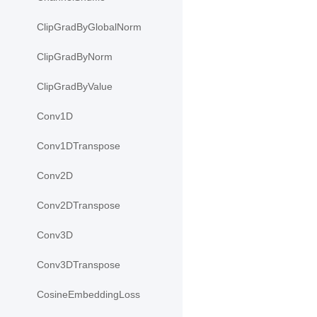
ClipGradByGlobalNorm
ClipGradByNorm
ClipGradByValue
Conv1D
Conv1DTranspose
Conv2D
Conv2DTranspose
Conv3D
Conv3DTranspose
CosineEmbeddingLoss