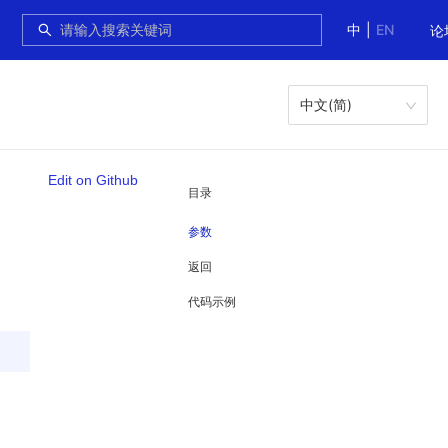
中
|
EN
论
中文(简)
Edit on Github
目录
参数
返回
代码示例