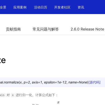
全景
应用案例
活动日历
开发者社区
资讯
贡献指南
常见问题与解答
2.6.0 Release Note
ze
al.
normalize
(
x
,
p
=
2
,
axis
=
1
,
epsilon
=
1e-12
,
name
=
None
)
[源代码]
对
进行归一化。计算公式如下：
xis
x
x
=