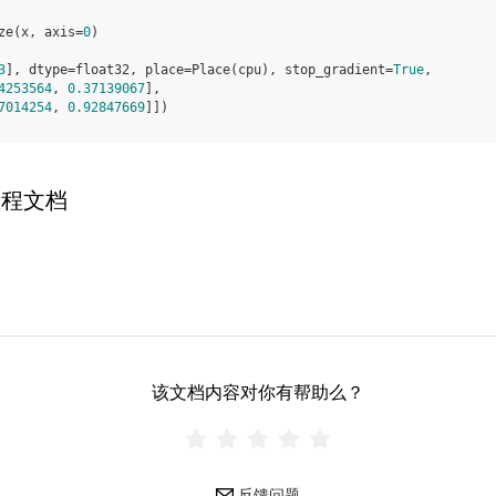
ze
(
x
,
axis
=
0
)
3
], dtype=float32, place=Place(cpu), stop_gradient=
True
,
4253564
, 
0.37139067
],
7014254
, 
0.92847669
]])
教程文档
该文档内容对你有帮助么？
反馈问题