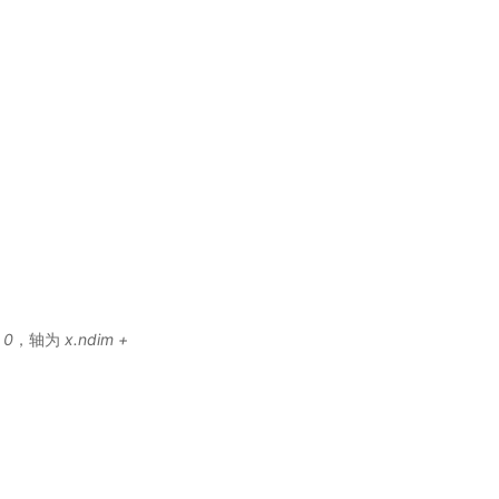
 0
，轴为
x.ndim +