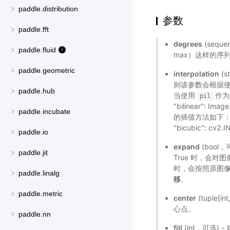
paddle.distribution
参数
paddle.fft
degrees
(sequ
paddle.fluid
max）这样的序列，
paddle.geometric
interpolation
(
则该参数会根据
paddle.hub
当使用
作为后
pil
"bilinear": Ima
paddle.incubate
的插值方法如下：- "nea
"bicubic": cv2
paddle.io
expand
(bool
paddle.jit
True 时，会
时，会按照原图
paddle.linalg
移
。
paddle.metric
center
(tuple
心点。
paddle.nn
fill
(int，可选)