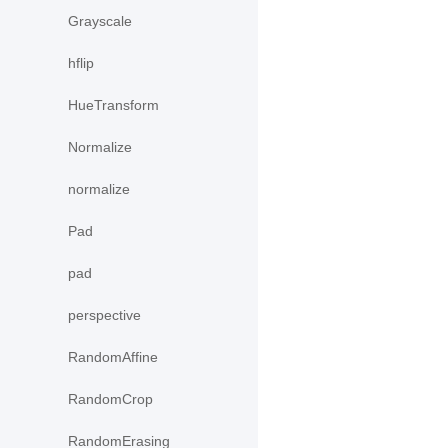
Grayscale
hflip
HueTransform
Normalize
normalize
Pad
pad
perspective
RandomAffine
RandomCrop
RandomErasing