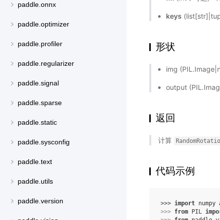
paddle.onnx
keys
(list[str]|
paddle.optimizer
paddle.profiler
形状
paddle.regularizer
img (PIL.Ima
paddle.signal
output (PIL.
paddle.sparse
返回
paddle.static
计算
RandomRotati
paddle.sysconfig
paddle.text
代码示例
paddle.utils
paddle.version
>>> 
import
numpy
>>> 
from
PIL
impo