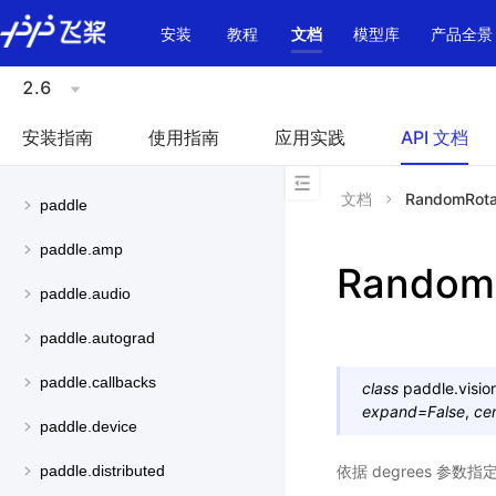
\u200E
安装
教程
文档
模型库
产品全景
2.6
安装指南
使用指南
应用实践
API 文档
文档
RandomRota
paddle
paddle.amp
RandomR
paddle.audio
paddle.autograd
paddle.callbacks
class
paddle.visio
expand
=
False
,
ce
paddle.device
依据 degrees 
paddle.distributed