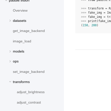
>>> 
from
paddle.v
paddle.vision
>>> 
transform
=
R
Overview
>>> 
fake_img
=
Im
>>> 
fake_img
=
tr
datasets
>>> 
print
(
fake_im
(
150
, 
200
)
get_image_backend
image_load
models
ops
set_image_backend
transforms
adjust_brightness
adjust_contrast