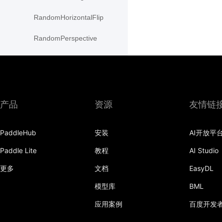
RandomHorizontalFlip
RandomPerspective
RandomResizedCrop
RandomRotation
RandomVerticalFlip
产品
资源
友情链
Resize
PaddleHub
安装
AI开放平
resize
Paddle Lite
教程
AI Studio
rotate
更多
文档
EasyDL
SaturationTransform
模型库
BML
应用案例
百度开发
to_grayscale