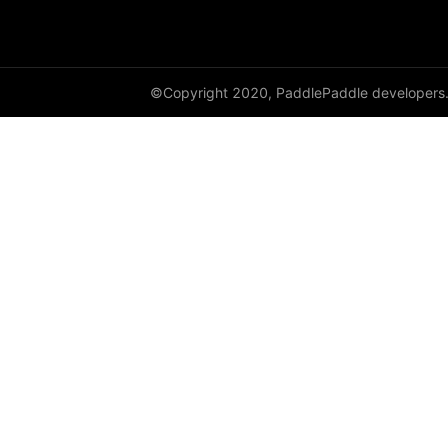
to_tensor
ToTensor
Transpose
©Copyright 2020, PaddlePaddle developers
vflip