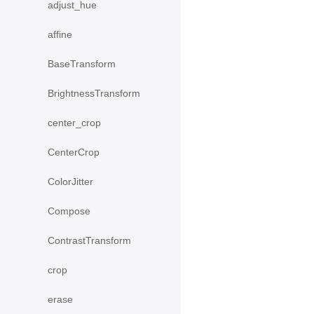
adjust_hue
affine
BaseTransform
BrightnessTransform
center_crop
CenterCrop
ColorJitter
Compose
ContrastTransform
crop
erase