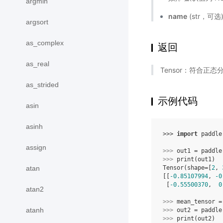
argmin
name
(str，可
argsort
as_complex
返回
as_real
Tensor：符合正
as_strided
示例代码
asin
asinh
>>> 
import
paddle
assign
>>> 
out1
=
paddle
>>> 
print
(
out1
)
atan
Tensor(shape=[
2
, 
[[
-0.85107994
, 
-0
 [
-0.55500370
,  
0
atan2
>>> 
mean_tensor
=
atanh
>>> 
out2
=
paddle
>>> 
print
(
out2
)