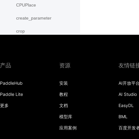
CPUPlace
create_parameter
crop
cross
CUDAPinnedPlace
产品
资源
友情链
CUDAPlace
PaddleHub
安装
AI开放平
cummax
Paddle Lite
教程
AI Studio
cummin
更多
文档
EasyDL
cumprod
模型库
BML
cumsum
应用案例
百度开发
cumulative_trapezoid