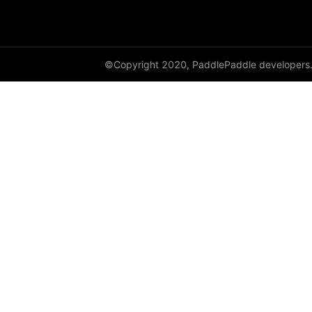
DataParallel
deg2rad
©Copyright 2020, PaddlePaddle developers
diag
diag_embed
diagflat
diagonal
diagonal_scatter
diff
digamma
disable_signal_handler