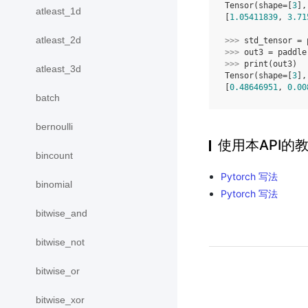
Tensor(shape=[
3
],
atleast_1d
[
1.05411839
, 
3.71
atleast_2d
>>> 
std_tensor
=
>>> 
out3
=
paddle
>>> 
print
(
out3
)
atleast_3d
Tensor(shape=[
3
],
[
0.48646951
, 
0.00
batch
bernoulli
使用本API的
bincount
Pytorch 写法
binomial
Pytorch 写法
bitwise_and
bitwise_not
bitwise_or
bitwise_xor