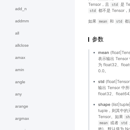
Tensor，且
是 Te
std
add_n
都不是 Tensor，
std
addmm
如果
和
都是
mean
std
all
参数
allclose
mean
(float|
amax
表示输出 Tens
为 float32、
amin
0.0。
std
(float|Te
angle
输出 Tensor
float32、fl
any
shape
(list|t
arange
tuple，则其中的元
Tensor。如果
sh
argmax
或者
mean
std
效)。默认值为 No