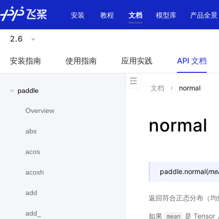
\u200E
安装
教程
文档
模型库
产品全景
2.6
安装指南
使用指南
应用实践
API 文档
文档
normal
paddle
Overview
normal
abs
acos
paddle.
normal
(
me
acosh
add
返回符合正态分布（均
add_
如果
是 Tensor
mean