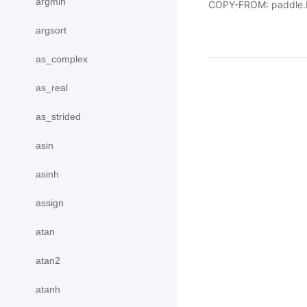
argmin
COPY-FROM: paddle.b
argsort
as_complex
as_real
as_strided
asin
asinh
assign
atan
atan2
atanh