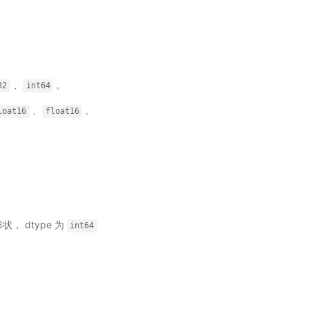
、
。
32
int64
、
、
loat16
float16
状， dtype 为
int64