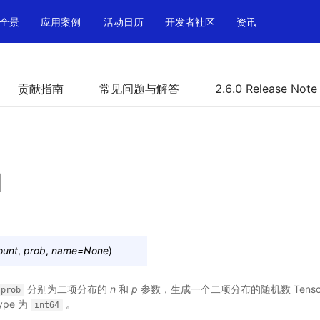
全景
应用案例
活动日历
开发者社区
资讯
贡献指南
常见问题与解答
2.6.0 Release Note
l
ount
,
prob
,
name
=
None
)
分别为二项分布的
n
和
p
参数，生成一个二项分布的随机数 Tensor 
prob
ype 为
。
int64