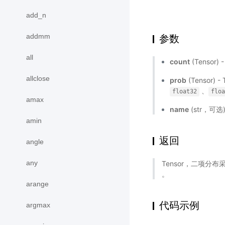
add_n
addmm
参数
all
count
(Tenso
allclose
prob
(Tenso
、
float32
floa
amax
name
(str，可
amin
返回
angle
any
Tensor，二项分布
。
arange
代码示例
argmax