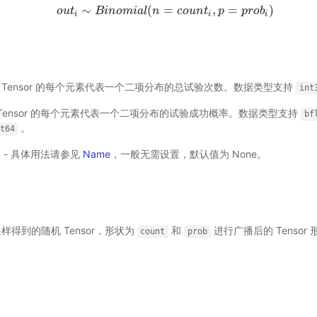
∼
(
=
,
=
)
o
u
t
o
B
u
t
i
i
∼
n
B
o
i
m
n
o
i
m
a
i
l
a
l
n
(
n
=
c
o
c
u
o
n
u
t
i
n
,
p
t
=
p
p
r
o
b
i
)
p
r
o
b
i
i
i
r) - Tensor 的每个元素代表一个二项分布的总试验次数。数据类型支持
int
r) - Tensor 的每个元素代表一个二项分布的试验成功概率。数据类型支持
bf
。
t64
选) - 具体用法请参见
Name
，一般无需设置，默认值为 None。
采样得到的随机 Tensor，形状为
和
进行广播后的 Tensor 形
count
prob