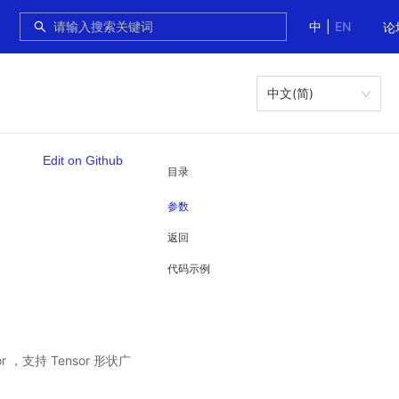
中
|
EN
论
中文(简)
Edit on Github
目录
参数
返回
代码示例
，支持 Tensor 形状广