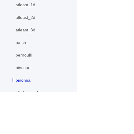
atleast_1d
atleast_2d
atleast_3d
batch
bernoulli
bincount
binomial
bitwise_and
bitwise_not
bitwise_or
产品
资源
bitwise_xor