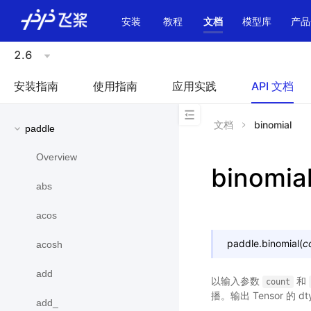
\u200E
安装
教程
文档
模型库
产品
2.6
安装指南
使用指南
应用实践
API 文档
文档
binomial
paddle
Overview
binomia
abs
acos
paddle.
binomial
(
c
acosh
add
以输入参数
和
count
播。输出 Tensor 的 dt
add_