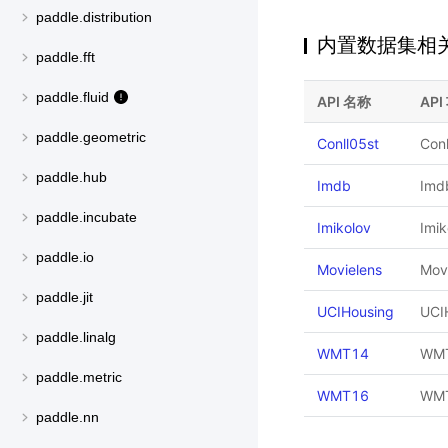
paddle.distribution
内置数据集相关 
paddle.fft
paddle.fluid
API 名称
API
paddle.geometric
Conll05st
Con
paddle.hub
Imdb
Im
paddle.incubate
Imikolov
Imi
paddle.io
Movielens
Mov
paddle.jit
UCIHousing
UCI
paddle.linalg
WMT14
WM
paddle.metric
WMT16
WM
paddle.nn