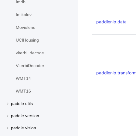
Imdb
Imikolov
paddlenlp.data
Movielens
UCIHousing
viterbi_decode
ViterbiDecoder
paddlenlp.transfor
WMT14
WMT16
paddle.utils
paddle.version
paddle.vision