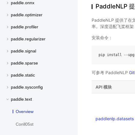
paddle.onnx
PaddleNLP 
paddle.optimizer
PaddleNLP 提
率。深度适配飞桨框架，提
paddle.profiler
安装命令：
paddle.regularizer
paddle.signal
pip
install
--
upg
paddle.sparse
可参考 PaddleNLP
Gi
paddle.static
API 模块
paddle.sysconfig
paddle.text
Overview
paddlenlp.datasets
Conll05st