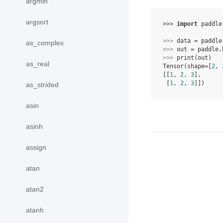
argmin
argsort
>>> 
import
paddle
>>> 
data
=
paddle
as_complex
>>> 
out
=
paddle
.
>>> 
print
(
out
)
as_real
Tensor(shape=[
2
, 
[[
1
, 
2
, 
3
],
 [
1
, 
2
, 
3
]])
as_strided
asin
asinh
assign
atan
atan2
atanh