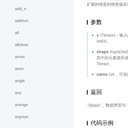
扩展的维度的维度值应该
add_n
addmm
参数
all
x
(Tensor) - 输
int64。
allclose
shape
(tuple|li
amax
其中的元素值应该为
Tensor。
amin
name
(str，可
angle
返回
any
arange
，数据类型与
Tensor
argmax
代码示例