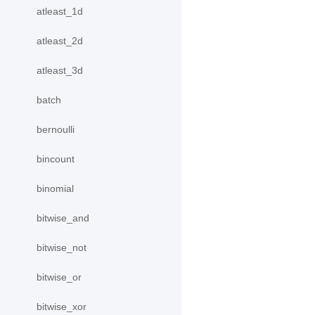
atleast_1d
atleast_2d
atleast_3d
batch
bernoulli
bincount
binomial
bitwise_and
bitwise_not
bitwise_or
bitwise_xor