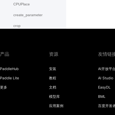
CPUPlace
create_parameter
crop
cross
CUDAPinnedPlace
产品
资源
友情链
CUDAPlace
PaddleHub
安装
AI开放平
cummax
Paddle Lite
教程
AI Studio
cummin
更多
文档
EasyDL
cumprod
模型库
BML
cumsum
应用案例
百度开发
cumulative_trapezoid