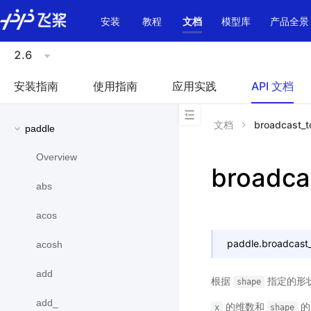
\u200E
安装
教程
文档
模型库
产品全景
2.6
安装指南
使用指南
应用实践
API 文档
文档
broadcast_t
paddle
Overview
broadca
abs
acos
paddle.
broadcast
acosh
add
根据
指定的形
shape
add_
的维数和
的
x
shape