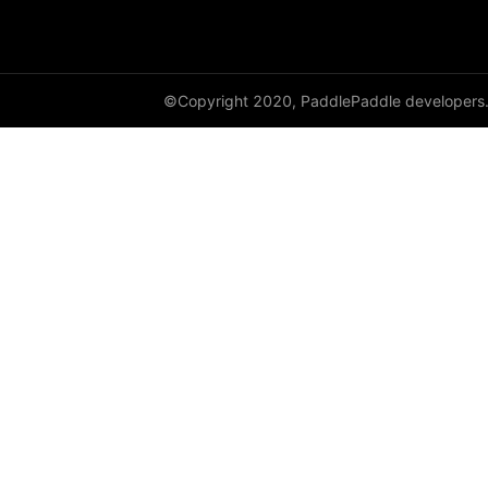
DataParallel
deg2rad
©Copyright 2020, PaddlePaddle developers
diag
diag_embed
diagflat
diagonal
diagonal_scatter
diff
digamma
disable_signal_handler