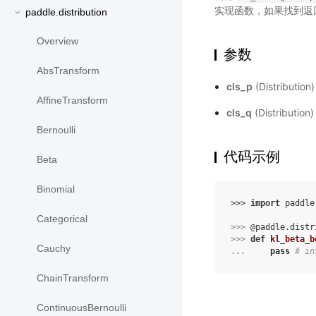
实现函数，如果找到返
paddle.distribution
Overview
参数
AbsTransform
cls_p
(Distribut
AffineTransform
cls_q
(Distributi
Bernoulli
代码示例
Beta
Binomial
>>> 
import
paddle
Categorical
>>> 
@paddle
.
distr
>>> 
def
kl_beta_b
Cauchy
... 
pass
# in
ChainTransform
ContinuousBernoulli