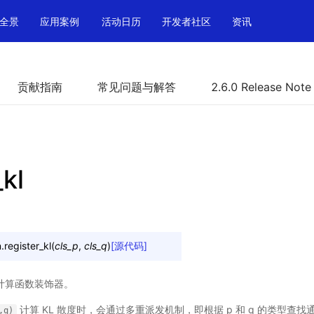
全景
应用案例
活动日历
开发者社区
资讯
贡献指南
常见问题与解答
2.6.0 Release Note
_kl
.
register_kl
(
cls_p
,
cls_q
)
[源代码]
体计算函数装饰器。
计算 KL 散度时，会通过多重派发机制，即根据 p 和 q 的类型查找
,q)