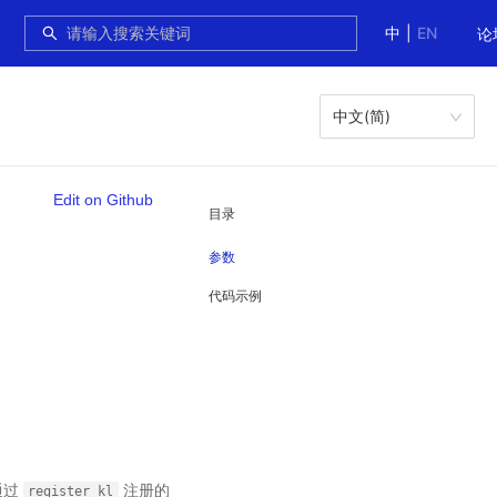
中
|
EN
论
中文(简)
Edit on Github
目录
参数
代码示例
通过
注册的
register_kl