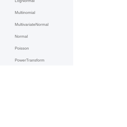
LogNormal
Multinomial
MultivariateNormal
Normal
Poisson
PowerTransform
register_kl
ReshapeTransform
产品
资源
SigmoidTransform
SoftmaxTransform
PaddleHub
安装
Paddle Lite
教程
StackTransform