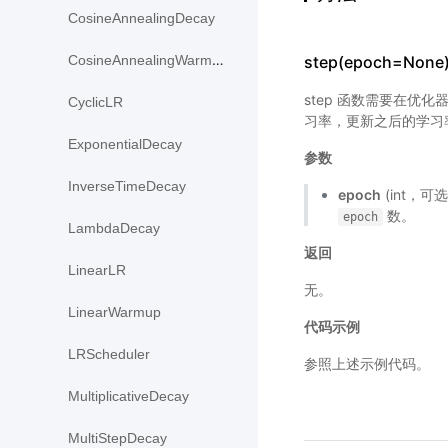
CosineAnnealingDecay
step(epoch=None
CosineAnnealingWarmRestarts
step 函数需要在优化
CyclicLR
习率，更新之后的学习
ExponentialDecay
参数
InverseTimeDecay
epoch
(int，可
数。
epoch
LambdaDecay
返回
LinearLR
无。
LinearWarmup
代码示例
LRScheduler
参照上述示例代码。
MultiplicativeDecay
MultiStepDecay