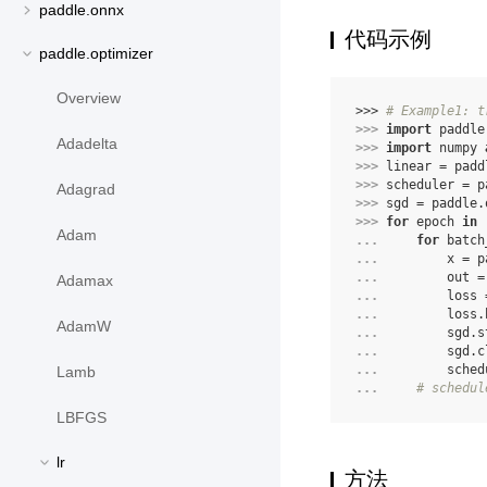
paddle.onnx
代码示例
paddle.optimizer
Overview
>>> 
# Example1: t
>>> 
import
paddle
Adadelta
>>> 
import
numpy
>>> 
linear
=
padd
>>> 
scheduler
=
p
Adagrad
>>> 
sgd
=
paddle
.
>>> 
for
epoch
in
Adam
... 
for
batch
... 
x
=
p
... 
out
=
Adamax
... 
loss
... 
loss
.
AdamW
... 
sgd
.
s
... 
sgd
.
c
... 
sched
Lamb
... 
# schedul
LBFGS
lr
方法