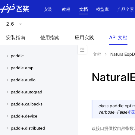
\u200E
安装
教程
文档
模型库
产品全景
2.6
安装指南
使用指南
应用实践
API 文档
文档
NaturalExp
paddle
paddle.amp
Natural
paddle.audio
paddle.autograd
paddle.callbacks
class
paddle.optimi
verbose
=
False
)
[
paddle.device
该接口提供按自然指数
paddle.distributed