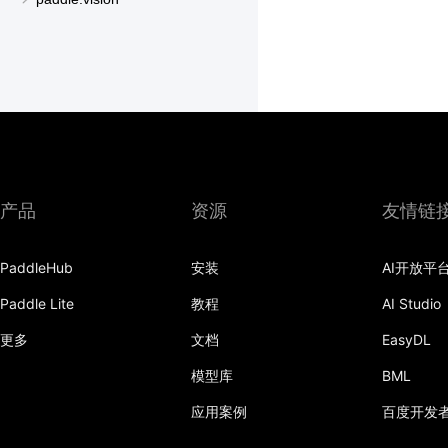
产品
资源
友情链
PaddleHub
安装
AI开放平
Paddle Lite
教程
AI Studio
更多
文档
EasyDL
模型库
BML
应用案例
百度开发