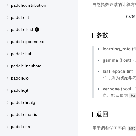
自然指数衰减的计算方
paddle.distribution
n
e
w
n
paddle.fft
paddle.fluid
参数
paddle.geometric
learning_rate
(f
paddle.hub
gamma
(floa
paddle.incubate
last_epoch
(in
-1，则为初始学
paddle.io
verbose
(bool
paddle.jit
息。默认值为
Fa
paddle.linalg
返回
paddle.metric
paddle.nn
用于调整学习率的
Nat