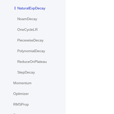
NaturalExpDecay
NoamDecay
OneCycleLR
PiecewiseDecay
PolynomialDecay
ReduceOnPlateau
StepDecay
Momentum
Optimizer
RMSProp