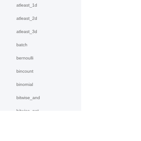
atleast_1d
atleast_2d
atleast_3d
batch
bernoulli
bincount
binomial
bitwise_and
bitwise_not
bitwise_or
bitwise_xor