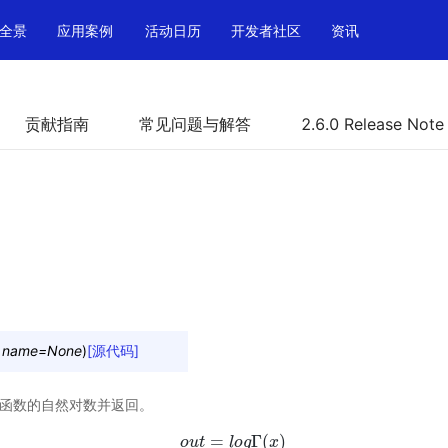
全景
应用案例
活动日历
开发者社区
资讯
贡献指南
常见问题与解答
2.6.0 Release Note
,
name
=
None
)
[源代码]
ma 函数的自然对数并返回。
=
Γ
(
)
o
u
o
t
u
t
=
l
o
l
o
g
g
Γ
(
x
)
x