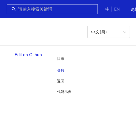
中
|
EN
论
中文(简)
Edit on Github
目录
参数
返回
代码示例