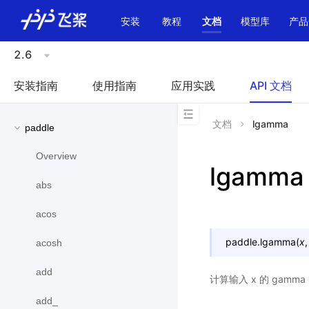
\u200E
安装
教程
文档
模型库
产品
2.6
安装指南
使用指南
应用实践
API 文档
文档
lgamma
paddle
Overview
lgamma
abs
acos
paddle.
lgamma
(
x
acosh
add
计算输入 x 的 gam
add_