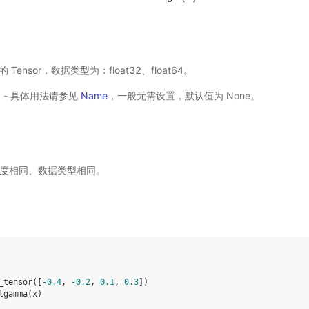
输入的 Tensor，数据类型为：float32、float64。
选) - 具体用法请参见
Name
，一般无需设置，默认值为 None。
度相同、数据类型相同。
_tensor
([
-
0.4
,
-
0.2
,
0.1
,
0.3
])
lgamma
(
x
)