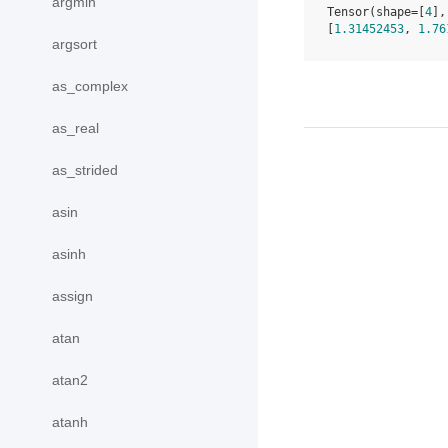
argmin
Tensor(shape=[
4
],
[
1.31452453
, 
1.76
argsort
as_complex
as_real
as_strided
asin
asinh
assign
atan
atan2
atanh