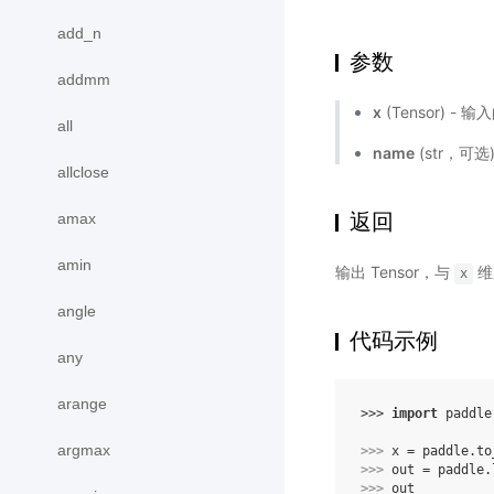
add_n
参数
addmm
x
(Tensor) - 
all
name
(str，可
allclose
返回
amax
amin
输出 Tensor，与
维
x
angle
代码示例
any
arange
>>> 
import
paddle
argmax
>>> 
x
=
paddle
.
to
>>> 
out
=
paddle
.
>>> 
out