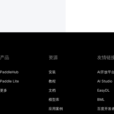
产品
资源
友情链
PaddleHub
安装
AI开放平
Paddle Lite
教程
AI Studio
更多
文档
EasyDL
模型库
BML
应用案例
百度开发