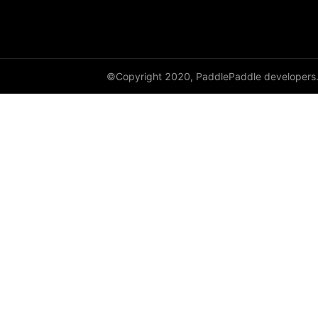
©Copyright 2020, PaddlePaddle developers