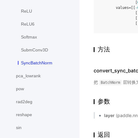
                [
       values=[[
-
ReLU
                [
                [
                [
ReLU6
Softmax
方法
SubmConv3D
SyncBatchNorm
convert_sync_batc
pca_lowrank
把
层转换
BatchNorm
pow
参数
rad2deg
reshape
layer
(paddle.
sin
返回