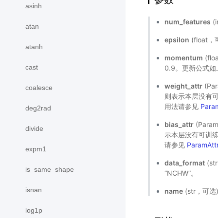
asinh
num_features
(
atan
epsilon
(floa
atanh
momentum
(fl
cast
0.9。更新公式
weight_attr
(Pa
coalesce
则表示本层没有可
用法请参见
Para
deg2rad
bias_attr
(Par
divide
示本层没有可训练
请参见
ParamAtt
expm1
data_format
(s
is_same_shape
“NCHW”。
isnan
name
(str，可
log1p