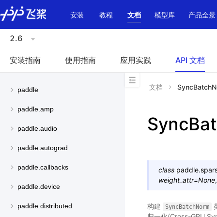
\u200E
安装
教程
文档
模型库
产品全景
2.6
安装指南
使用指南
应用实践
API 文档
文档
SyncBatchN
paddle
paddle.amp
SyncBa
paddle.audio
paddle.autograd
paddle.callbacks
class
paddle.spars
weight_attr
=
None
paddle.device
构建
paddle.distributed
SyncBatchNorm
归一化(Cross-GPU Sy