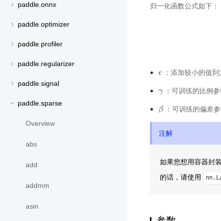
paddle.onnx
归一化函数公式如下：
paddle.optimizer
paddle.profiler
paddle.regularizer
：添加较小的值到
ϵ
ϵ
paddle.signal
：可训练的比例参
γ
γ
paddle.sparse
：可训练的偏差参
β
β
Overview
注解
abs
如果您想用容器封
add
的话，请使用
nn.L
addmm
asin
参数