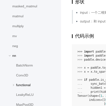
形状
masked_matmul
input：一个二
matmul
output：和 in
multiply
代码示例
mv
neg
>>> 
import
paddle
nn
>>> 
import
paddle
>>> 
paddle
.
device
BatchNorm
>>> 
x
=
paddle
.
to
>>> 
x
=
x
.
to_spar
Conv3D
>>> 
if
paddle
.
is_
... 
sync_batc
functional
... 
hidden1
=
... 
print
(
hid
LeakyReLU
Tensor(shape=[
1
, 
       indices=[[
                [
MaxPool3D