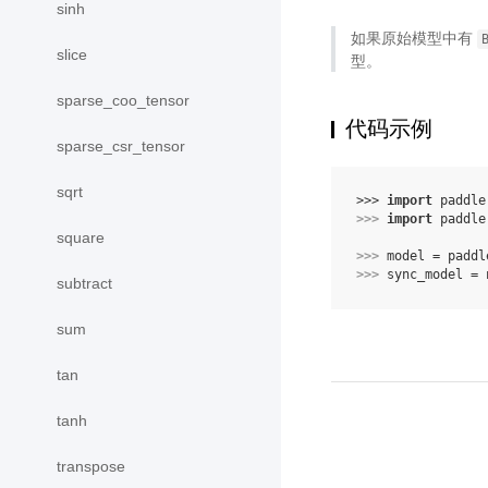
sinh
如果原始模型中有
slice
型。
sparse_coo_tensor
代码示例
sparse_csr_tensor
sqrt
>>> 
import
paddle
>>> 
import
paddle
square
>>> 
model
=
paddl
>>> 
sync_model
=
subtract
sum
tan
tanh
transpose