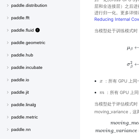
paddle.distribution
层和全连接层）之后进
进行归一化。更多详情
paddle.fft
Reducing Internal Cova
paddle.fluid
当模型处于训练模式时
paddle.geometric
μ
β
paddle.hub
μ
β
←
1
2
σ
β
paddle.incubate
paddle.io
：所有 GPU 上
x
x
：所有 GPU 上
paddle.jit
m
m
当模型处于评估模式时
paddle.linalg
moving_varia
paddle.metric
_
m
o
v
i
n
g
m
e
m
o
v
i
n
g
_
m
e
a
n
=
m
o
v
i
n
paddle.nn
_
m
o
v
i
n
g
v
a
r
i
a
n
c
e