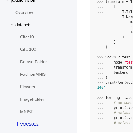
paddle.vision
>>> 
transform
=
T
... 
[
... 
T
.
ToT
Overview
... 
T
.
Nor
... 
m
datasets
... 
s
... 
t
Cifar10
... 
),
... 
]
... 
)
Cifar100
>>> 
voc2012_test
DatasetFolder
... 
mode
=
"tes
... 
transform
... 
backend
=
"
FashionMNIST
... 
)
>>> 
print
(
len
(
voc
Flowers
1464
>>> 
for
img
,
labe
ImageFolder
... 
# do some
... 
print
(
typ
MNIST
... 
# <class 
... 
print
(
typ
... 
# <class 
VOC2012