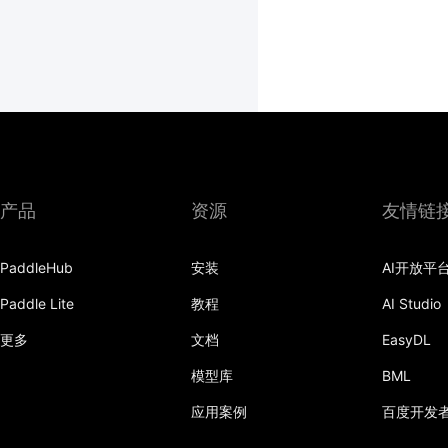
产品
资源
友情链
PaddleHub
安装
AI开放平
Paddle Lite
教程
AI Studio
更多
文档
EasyDL
模型库
BML
应用案例
百度开发