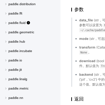
paddle.distribution
参数
paddle.fft
data_file
(str
paddle.fluid
参数可以设置为
~/.cache/paddl
paddle.geometric
mode
(str，可选)
paddle.hub
transform
(Ca
paddle.incubate
。
None
paddle.io
download
(boo
件。默认值为
Tr
paddle.jit
backend
(str，
paddle.linalg
{'pil'，'cv
这个值。默认值
paddle.metric
paddle.nn
返回