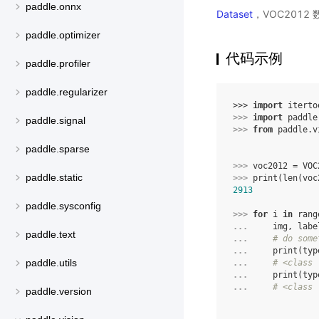
paddle.onnx
Dataset
，VOC2012
paddle.optimizer
代码示例
paddle.profiler
paddle.regularizer
>>> 
import
iterto
>>> 
import
paddle
paddle.signal
>>> 
from
paddle.v
paddle.sparse
>>> 
voc2012
=
VOC
paddle.static
>>> 
print
(
len
(
voc
2913
paddle.sysconfig
>>> 
for
i
in
rang
... 
img
,
labe
paddle.text
... 
# do some
... 
print
(
typ
paddle.utils
... 
# <class 
... 
print
(
typ
... 
# <class 
paddle.version