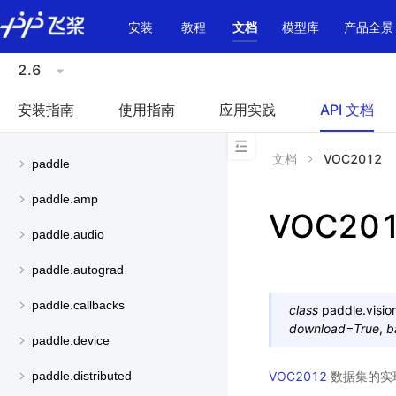
\u200E
安装
教程
文档
模型库
产品全景
2.6
安装指南
使用指南
应用实践
API 文档
文档
VOC2012
paddle
paddle.amp
VOC20
paddle.audio
paddle.autograd
paddle.callbacks
class
paddle.visio
download
=
True
,
b
paddle.device
VOC2012
数据集的实
paddle.distributed