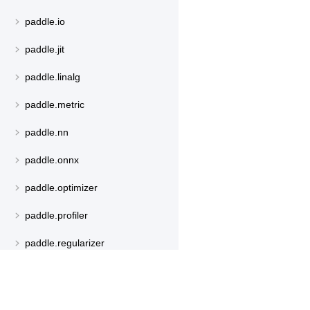
paddle.io
paddle.jit
paddle.linalg
paddle.metric
paddle.nn
paddle.onnx
paddle.optimizer
paddle.profiler
paddle.regularizer
paddle.signal
paddle.sparse