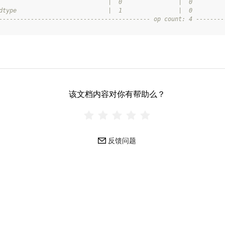
                               |  0                |  0         
dtype                          |  1                |  0         
------------------------------------------- op count: 4 --------
该文档内容对你有帮助么？
反馈问题