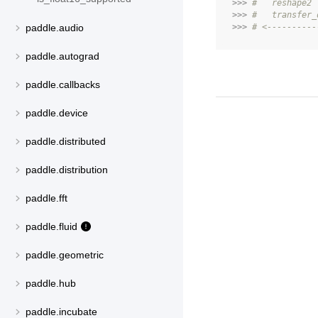
>>> 
#   reshape2 
>>> 
#   transfer_
>>> 
# <----------
paddle.audio
paddle.autograd
paddle.callbacks
paddle.device
paddle.distributed
paddle.distribution
paddle.fft
paddle.fluid
paddle.geometric
paddle.hub
paddle.incubate