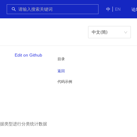
中
|
EN
论
中文(简)
Edit on Github
目录
返回
代码示例
四种数据类型进行分类统计数据