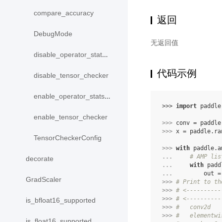
compare_accuracy
返回
DebugMode
无返回值
disable_operator_stats_collection
代码示例
disable_tensor_checker
enable_operator_stats_collection
>>> 
import
paddle
enable_tensor_checker
>>> 
conv
=
paddle
>>> 
x
=
paddle
.
ra
TensorCheckerConfig
>>> 
with
paddle
.
a
... 
# AMP lis
decorate
... 
with
padd
... 
out
=
GradScaler
>>> 
# Print to th
>>> 
# <----------
>>> 
# <----------
is_bfloat16_supported
>>> 
#   conv2d   
>>> 
#   elementwi
is_float16_supported