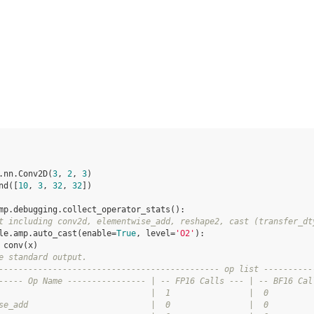
.
nn
.
Conv2D
(
3
,
2
,
3
)
nd
([
10
,
3
,
32
,
32
])
mp
.
debugging
.
collect_operator_stats
():
t including conv2d, elementwise_add, reshape2, cast (transfer_dt
le
.
amp
.
auto_cast
(
enable
=
True
,
level
=
'O2'
):
conv
(
x
)
e standard output.
--------------------------------------------- op list ----------
----- Op Name ---------------- | -- FP16 Calls --- | -- BF16 Cal
                               |  1                |  0         
se_add                         |  0                |  0         