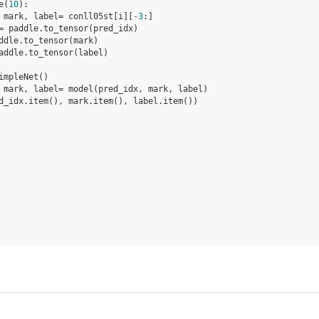
e
(
10
):
mark
,
label
=
conll05st
[
i
][
-
3
:]
=
paddle
.
to_tensor
(
pred_idx
)
ddle
.
to_tensor
(
mark
)
addle
.
to_tensor
(
label
)
impleNet
()
mark
,
label
=
model
(
pred_idx
,
mark
,
label
)
d_idx
.
item
(),
mark
.
item
(),
label
.
item
())