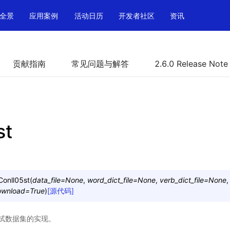
全景
应用案例
活动日历
开发者社区
资讯
贡献指南
常见问题与解答
2.6.0 Release Note
st
Conll05st
(
data_file
=
None
,
word_dict_file
=
None
,
verb_dict_file
=
None
ownload
=
True
)
[源代码]
试数据集的实现。