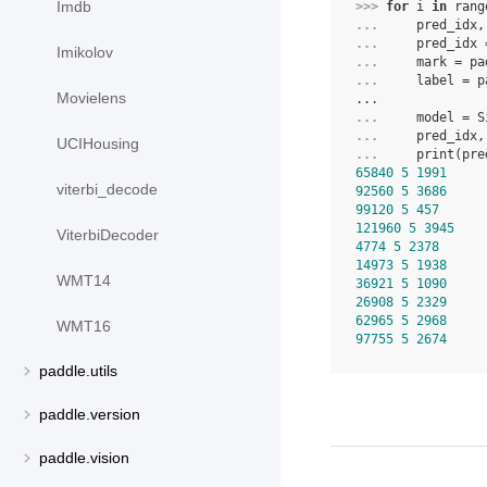
Imdb
>>> 
for
i
in
rang
... 
pred_idx
,
... 
pred_idx
Imikolov
... 
mark
=
pa
... 
label
=
p
Movielens
...
... 
model
=
S
... 
pred_idx
,
UCIHousing
... 
print
(
pre
65840
5
1991
viterbi_decode
92560
5
3686
99120
5
457
121960
5
3945
ViterbiDecoder
4774
5
2378
14973
5
1938
WMT14
36921
5
1090
26908
5
2329
62965
5
2968
WMT16
97755
5
2674
paddle.utils
paddle.version
paddle.vision