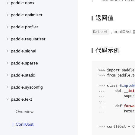
paddle.onnx
paddle.optimizer
返回值
paddle.profiler
，conll05
Dataset
paddle.regularizer
代码示例
paddle.signal
paddle.sparse
>>> 
import
paddle
paddle.static
>>> 
from
paddle.t
>>> 
class
SimpleN
paddle.sysconfig
... 
def
__ini
... 
super
paddle.text
...
... 
def
forwa
... 
retur
Overview
Conll05st
>>> 
conll05st
=
C