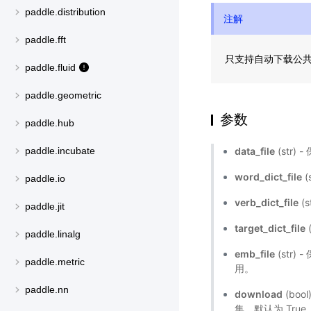
paddle.distribution
注解
paddle.fft
只支持自动下载公共的 
paddle.fluid
paddle.geometric
参数
paddle.hub
data_file
(str
paddle.incubate
word_dict_file
(
paddle.io
verb_dict_file
(
paddle.jit
target_dict_file
paddle.linalg
emb_file
(str
paddle.metric
用。
paddle.nn
download
(bool
集。默认为 True