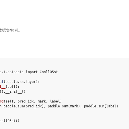
st 数据集实例。
ext.datasets
import
Conll05st
et
(
paddle
.
nn
.
Layer
):
t__
(
self
):
()
.
__init__
()
rd
(
self
,
pred_idx
,
mark
,
label
):
n
paddle
.
sum
(
pred_idx
),
paddle
.
sum
(
mark
),
paddle
.
sum
(
label
)
onll05st
()