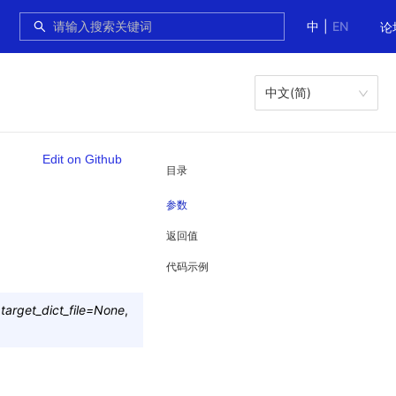
中
|
EN
论
中文(简)
Edit on Github
目录
参数
返回值
代码示例
,
target_dict_file
=
None
,