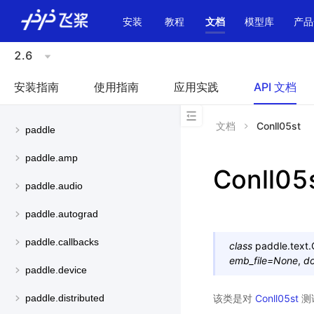
\u200E
安装
教程
文档
模型库
产品
2.6
安装指南
使用指南
应用实践
API 文档
文档
Conll05st
paddle
paddle.amp
Conll05
paddle.audio
paddle.autograd
paddle.callbacks
class
paddle.text.
emb_file
=
None
,
d
paddle.device
该类是对
Conll05st
测
paddle.distributed