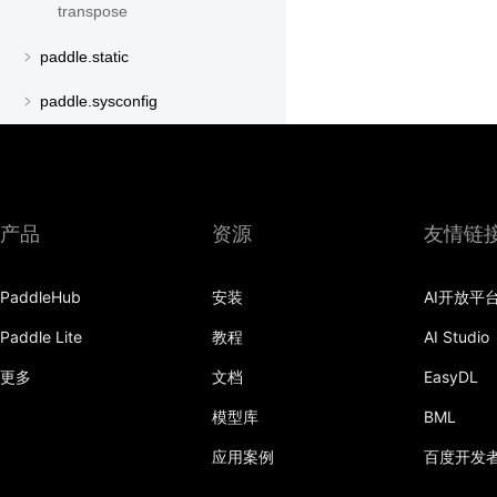
transpose
paddle.static
paddle.sysconfig
paddle.text
paddle.utils
产品
资源
友情链
paddle.version
paddle.vision
PaddleHub
安装
AI开放平
Paddle Lite
教程
AI Studio
更多
文档
EasyDL
模型库
BML
应用案例
百度开发