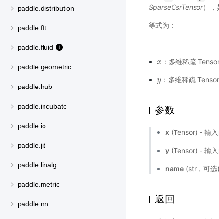
SparseCsrTensor
），
paddle.distribution
等式为：
paddle.fft
paddle.fluid
：多维稀疏 Tenso
x
x
paddle.geometric
：多维稀疏 Tenso
y
y
paddle.hub
paddle.incubate
参数
paddle.io
x
(Tensor) - 输
paddle.jit
y
(Tensor) - 输
paddle.linalg
name
(str，可
paddle.metric
返回
paddle.nn