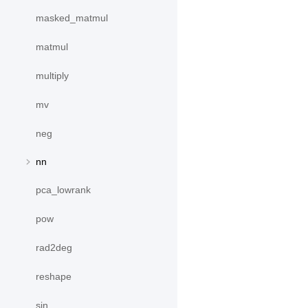
masked_matmul
matmul
multiply
mv
neg
nn
pca_lowrank
pow
rad2deg
reshape
sin