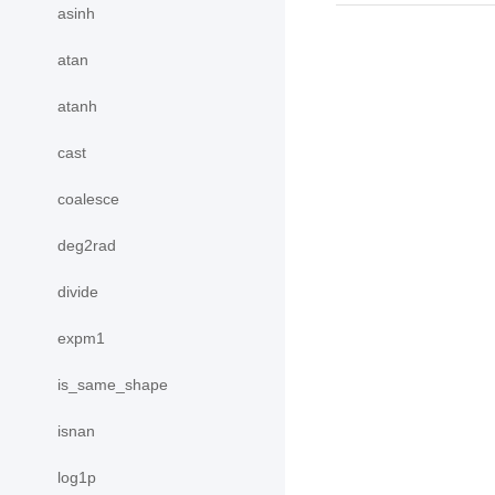
asinh
atan
atanh
cast
coalesce
deg2rad
divide
expm1
is_same_shape
isnan
log1p