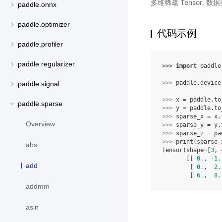
多维稀疏 Tensor,
paddle.onnx
paddle.optimizer
代码示例
paddle.profiler
paddle.regularizer
>>> 
import
paddle
>>> 
paddle
.
device
paddle.signal
>>> 
x
=
paddle
.
to
paddle.sparse
>>> 
y
=
paddle
.
to
>>> 
sparse_x
=
x
.
Overview
>>> 
sparse_y
=
y
.
>>> 
sparse_z
=
pa
>>> 
print
(
sparse_
abs
Tensor(shape=[
3
, 
       [[ 
0.
, 
-1.
add
        [ 
0.
,  
2.
        [ 
6.
,  
8.
addmm
asin