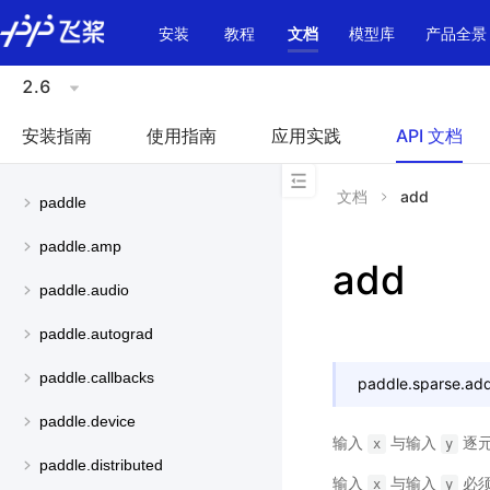
\u200E
安装
教程
文档
模型库
产品全景
2.6
安装指南
使用指南
应用实践
API 文档
文档
add
paddle
paddle.amp
add
paddle.audio
paddle.autograd
paddle.callbacks
paddle.sparse.
ad
paddle.device
输入
与输入
逐元
x
y
paddle.distributed
输入
与输入
必须
x
y