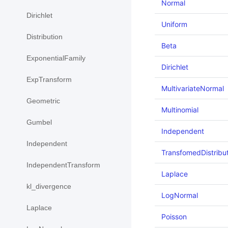
Normal
Dirichlet
Uniform
Distribution
Beta
ExponentialFamily
Dirichlet
ExpTransform
MultivariateNormal
Geometric
Multinomial
Gumbel
Independent
Independent
TransfomedDistribu
IndependentTransform
Laplace
kl_divergence
LogNormal
Laplace
Poisson