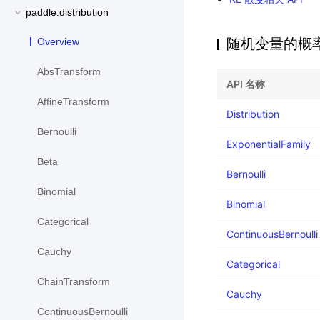
paddle.distribution
随机变量的概
Overview
AbsTransform
API 名称
AffineTransform
Distribution
Bernoulli
ExponentialFamily
Beta
Bernoulli
Binomial
Binomial
Categorical
ContinuousBernoulli
Cauchy
Categorical
ChainTransform
Cauchy
ContinuousBernoulli