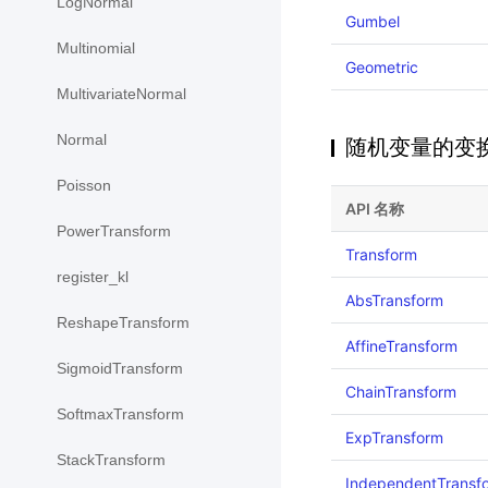
LogNormal
Gumbel
Multinomial
Geometric
MultivariateNormal
Normal
随机变量的变
Poisson
API 名称
PowerTransform
Transform
register_kl
AbsTransform
ReshapeTransform
AffineTransform
SigmoidTransform
ChainTransform
SoftmaxTransform
ExpTransform
StackTransform
IndependentTransf