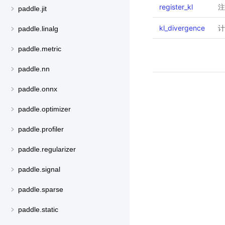
register_kl
注
paddle.jit
kl_divergence
计
paddle.linalg
paddle.metric
paddle.nn
paddle.onnx
paddle.optimizer
paddle.profiler
paddle.regularizer
paddle.signal
paddle.sparse
paddle.static