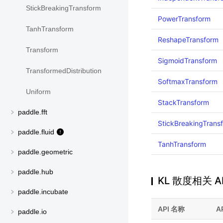
StickBreakingTransform
PowerTransform
TanhTransform
ReshapeTransform
Transform
SigmoidTransform
TransformedDistribution
SoftmaxTransform
Uniform
StackTransform
paddle.fft
StickBreakingTrans
paddle.fluid
TanhTransform
paddle.geometric
paddle.hub
KL 散度相关 A
paddle.incubate
API 名称
A
paddle.io