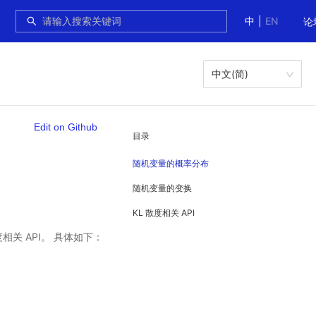
中
|
EN
论
中文(简)
Edit on Github
目录
随机变量的概率分布
随机变量的变换
KL 散度相关 API
度相关 API。 具体如下：