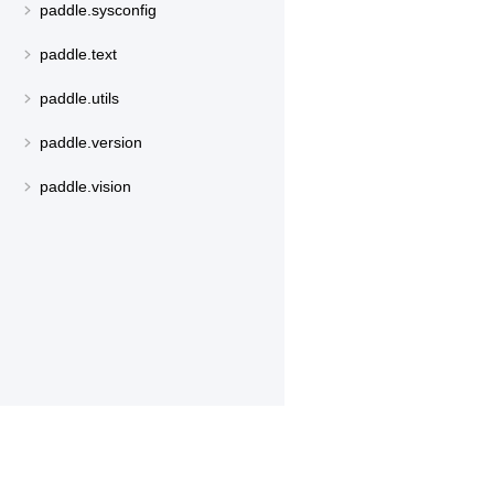
paddle.sysconfig
paddle.text
paddle.utils
paddle.version
paddle.vision